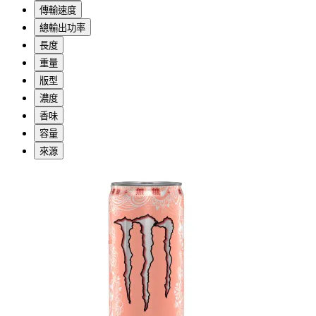
傳輸速度
總輸出功率
長度
重量
版型
濃度
香味
容量
來源