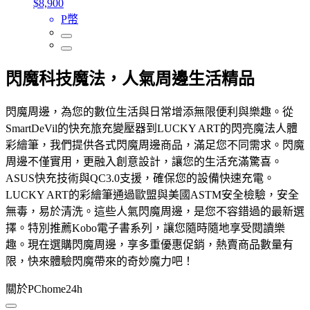
$8,900
P幣
閃魔科技魔法，人氣周邊生活精品
閃魔周邊，為您的數位生活與日常增添無限便利與樂趣。從
SmartDeVil的快充旅充變壓器到LUCKY ART的閃亮魔法人體
彩繪筆，我們提供各式閃魔周邊商品，滿足您不同需求。閃魔
周邊不僅實用，更融入創意設計，讓您的生活充滿驚喜。
ASUS快充技術與QC3.0支援，確保您的設備快速充電。
LUCKY ART的彩繪筆通過歐盟與美國ASTM安全檢驗，安全
無毒，易於清洗。這些人氣閃魔周邊，是您不容錯過的最新選
擇。特別推薦Kobo電子書系列，讓您隨時隨地享受閱讀樂
趣。現在選購閃魔周邊，享多重優惠促銷，熱賣商品數量有
限，快來體驗閃魔帶來的奇妙魔力吧！
關於PChome24h