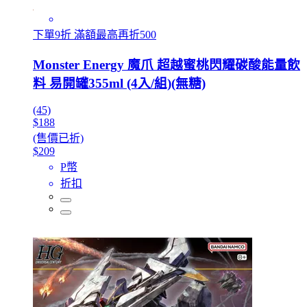
下單9折 滿額最高再折500
Monster Energy 魔爪 超越蜜桃閃耀碳酸能量飲
料 易開罐355ml (4入/組)(無糖)
(45)
$188
(售價已折)
$209
P幣
折扣