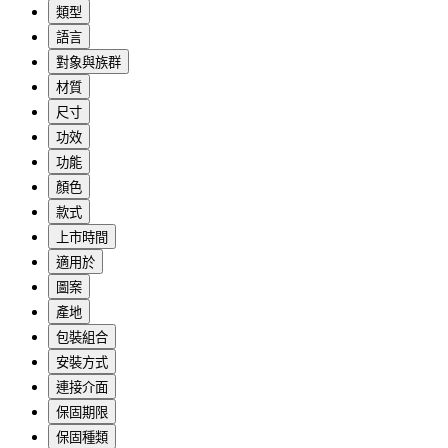
類型
語言
對象與族群
材質
尺寸
功效
功能
顏色
款式
上市時間
適用於
圖案
產地
包裝組合
安裝方式
連接介面
保固期限
保固種類