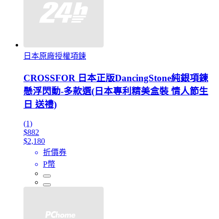
日本原廠授權項鍊
CROSSFOR 日本正版DancingStone純銀項鍊
懸浮閃動-多款選(日本專利精美盒裝 情人節生
日 送禮)
(1)
$882
$2,180
折價券
P幣