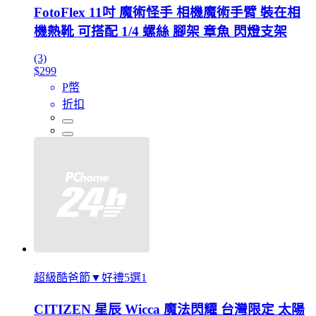
FotoFlex 11吋 魔術怪手 相機魔術手臂 裝在相
機熱靴 可搭配 1/4 螺絲 腳架 章魚 閃燈支架
(3)
$299
P幣
折扣
超級酷爸節▼好禮5選1
CITIZEN 星辰 Wicca 魔法閃耀 台灣限定 太陽