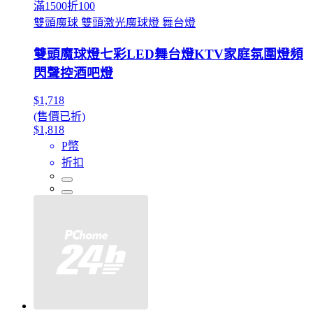
滿1500折100
雙頭魔球 雙頭激光魔球燈 舞台燈
雙頭魔球燈七彩LED舞台燈KTV家庭氛圍燈頻
閃聲控酒吧燈
$1,718
(售價已折)
$1,818
P幣
折扣