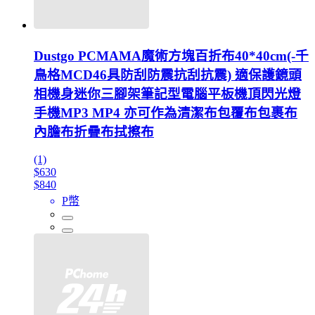
Dustgo PCMAMA魔術方塊百折布40*40cm(-千
鳥格MCD46具防刮防震抗刮抗震) 適保護鏡頭
相機身迷你三腳架筆記型電腦平板機頂閃光燈
手機MP3 MP4 亦可作為清潔布包覆布包裹布
內膽布折疊布拭擦布
(1)
$630
$840
P幣