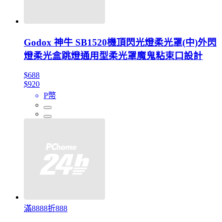
Godox 神牛 SB1520機頂閃光燈柔光罩(中)外閃
燈柔光盒跳燈通用型柔光罩魔鬼粘束口設計
$688
$920
P幣
滿8888折888