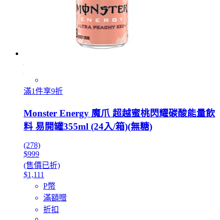
滿1件享9折
Monster Energy 魔爪 超越蜜桃閃耀碳酸能量飲
料 易開罐355ml (24入/箱)(無糖)
(278)
$999
(售價已折)
$1,111
P幣
滿額贈
折扣