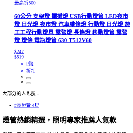
最高折500
60公分 支架燈 擺攤燈 USB行動燈管 LED夜市
燈 日光燈 夜市燈 汽車維修燈 行動燈 日光燈 施
工工程行動燈具 露營燈 長條燈 移動燈管 露營
燈 燈條 電瓶燈管 630-T512V60
$247
$519
P幣
折扣
大部分的人也搜：
#長燈管 4尺
燈管熱銷精選，照明專家推薦人氣款