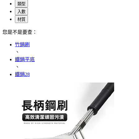
類型
入數
材質
您是不是要查：
竹鍋刷
、
鐵鍋平底
、
鐵鍋28