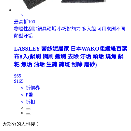
最高折100
物理性刮除鍋具頑垢 小巧好施力 多入組 可用來刷不同
類型汙垢
LASSLEY 蕾絲妮居家 日本WAKO粗纖維百潔
布8入(鍋刷 鋼刷 鐵刷 去除 汙垢 頑垢 燒焦 鍋
粑 焦垢 油垢 生鏽 鏽斑 刮除 磨砂)
$65
$165
折價券
P幣
折扣
大部分的人也搜：