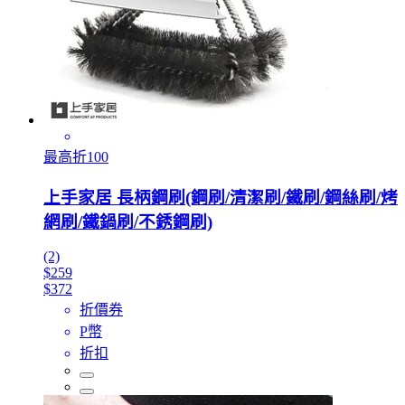
最高折100
上手家居 長柄鋼刷(鋼刷/清潔刷/鐵刷/鋼絲刷/烤
網刷/鐵鍋刷/不銹鋼刷)
(2)
$259
$372
折價券
P幣
折扣