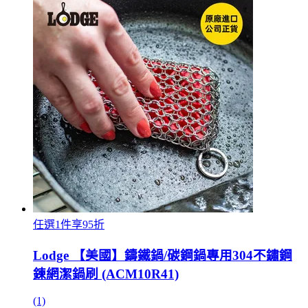
任選1件享95折
Lodge 【美國】鑄鐵鍋/碳鋼鍋專用304不鏽鋼
鍊網潔鍋刷 (ACM10R41)
(1)