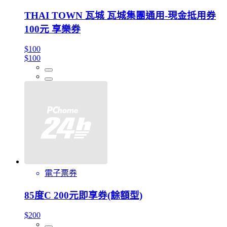
THAI TOWN 瓦城 瓦城集團通用-現金抵用券
100元 享樂券
$100
$100
電子票券
85度C 200元即享券(餘額型)
$200