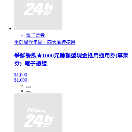
電子票券
爭鮮餐飲集團，四大品牌適用
爭鮮餐飲★1000元餘額型現金抵用通用券(享樂
券)_電子憑證
$1,000
$1,000