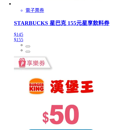
電子票券
STARBUCKS 星巴克 155元星享飲料券
$145
$155