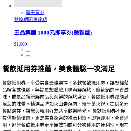
電子票券
兌換期間無效期
王品集團 1000元即享券(餘額型)
$1,000
餐飲抵用券推薦，美食體驗一次滿足
餐飲抵用券，享受美食最佳選擇！多款餐飲抵用券，讓您輕鬆
品嚐各式佳餚。無論是想體驗川味海鮮燒烤、麻辣鍋的辛香滋
味，或是品嚐新鮮肉品與海鮮的燒烤盛宴，餐飲抵用券都能滿
足您的味蕾。精選品牌如火山岩燒肉、新千葉火鍋，提供多元
餐點選擇，讓您與親朋好友共享歡樂時光。 餐飲抵用券不僅
提供超值優惠，更是美食探索的推薦利器。即買即用，全台通
用，部分餐飲抵用券更享無效期或可分次使用的便利性。現在