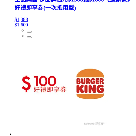
好禮即享券(一次抵用型)
$1,388
$1,600