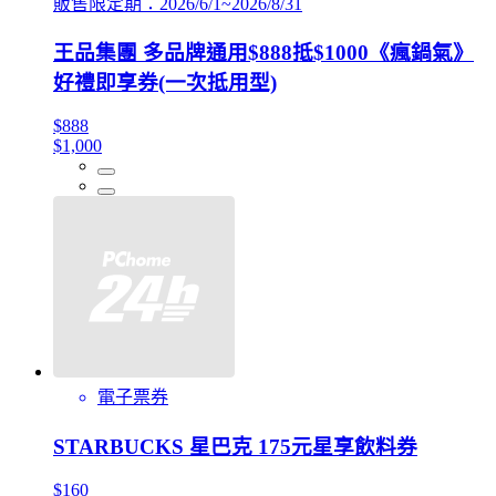
販售限定期：2026/6/1~2026/8/31
王品集團 多品牌通用$888抵$1000《瘋鍋氣》
好禮即享券(一次抵用型)
$888
$1,000
電子票券
STARBUCKS 星巴克 175元星享飲料券
$160