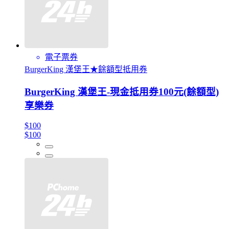
電子票券
BurgerKing 漢堡王★餘額型抵用券
BurgerKing 漢堡王-現金抵用券100元(餘額型)
享樂券
$100
$100