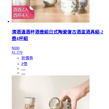
清酒溫酒杯酒壺組日式陶瓷復古酒盅酒具組-2
壺4杯組
$690
$1,379
折價券
P幣