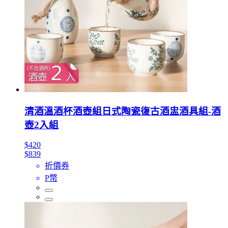
清酒溫酒杯酒壺組日式陶瓷復古酒盅酒具組-酒
壺2入組
$420
$839
折價券
P幣