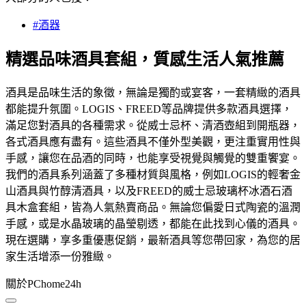
#酒器
精選品味酒具套組，質感生活人氣推薦
酒具是品味生活的象徵，無論是獨酌或宴客，一套精緻的酒具
都能提升氛圍。LOGIS、FREED等品牌提供多款酒具選擇，
滿足您對酒具的各種需求。從威士忌杯、清酒壺組到開瓶器，
各式酒具應有盡有。這些酒具不僅外型美觀，更注重實用性與
手感，讓您在品酒的同時，也能享受視覺與觸覺的雙重饗宴。
我們的酒具系列涵蓋了多種材質與風格，例如LOGIS的輕奢金
山酒具與竹醇清酒具，以及FREED的威士忌玻璃杯冰酒石酒
具木盒套組，皆為人氣熱賣商品。無論您偏愛日式陶瓷的溫潤
手感，或是水晶玻璃的晶瑩剔透，都能在此找到心儀的酒具。
現在選購，享多重優惠促銷，最新酒具等您帶回家，為您的居
家生活增添一份雅緻。
關於PChome24h