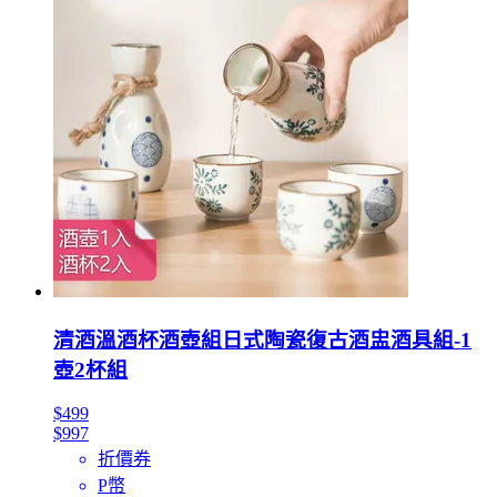
清酒溫酒杯酒壺組日式陶瓷復古酒盅酒具組-1
壺2杯組
$499
$997
折價券
P幣