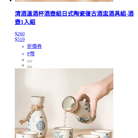
清酒溫酒杯酒壺組日式陶瓷復古酒盅酒具組-酒
壺1入組
$260
$519
折價券
P幣