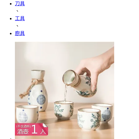
刀具
、
工具
、
廚具