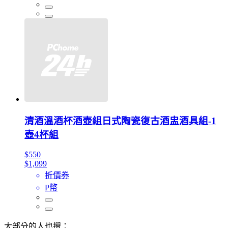
清酒溫酒杯酒壺組日式陶瓷復古酒盅酒具組-1
壺4杯組
$550
$1,099
折價券
P幣
大部分的人也搜：