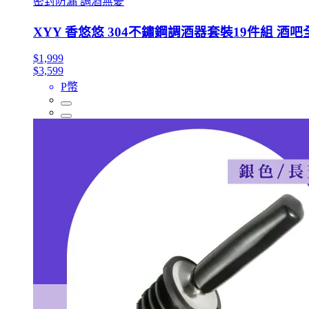
密封防漏 調酒無憂
XYY 香悠悠 304不鏽鋼調酒器套裝19件組 酒吧
$1,999
$3,599
P幣