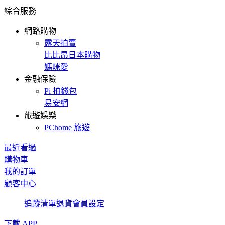
綜合服務
網路購物
露天拍賣
比比昂日本購物
媽咪愛
金融保險
Pi 拍錢包
易安網
旅遊娛樂
PChome 旅遊
最近看過
購物車
我的訂單
顧客中心
追蹤清單
退貨
會員設定
下載 APP