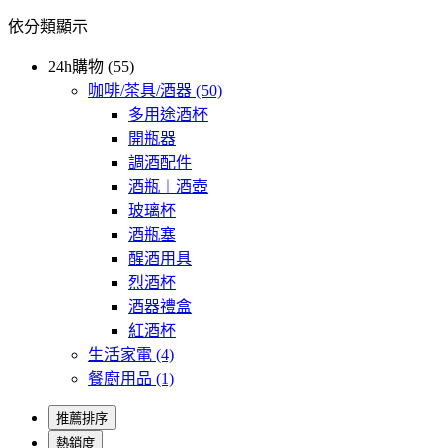
依分類顯示
24h購物 (55)
咖啡/茶具/酒器
(50)
多用途酒杯
開瓶器
調酒配件
酒瓶︱酒壺
玻璃杯
酒瓶塞
醒酒用具
烈酒杯
酒器禮盒
紅酒杯
生活家電
(4)
餐廚用品
(1)
推薦排序
熱銷度