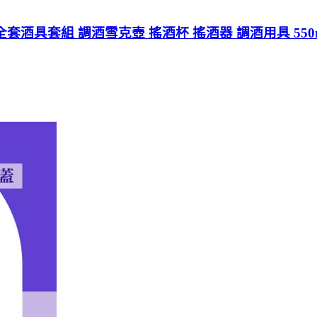
全套酒具套組 調酒雪克壺 搖酒杯 搖酒器 調酒用具 550