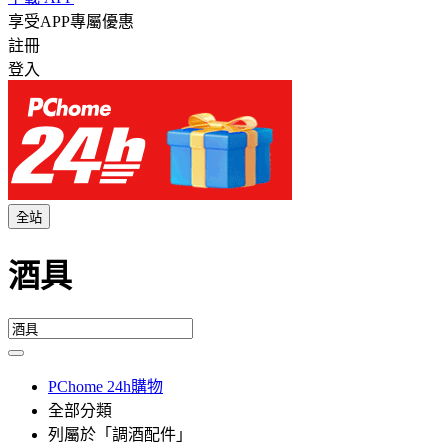
享受APP專屬優惠
註冊
登入
全站
酒具
PChome 24h購物
全部分類
列屬於「調酒配件」