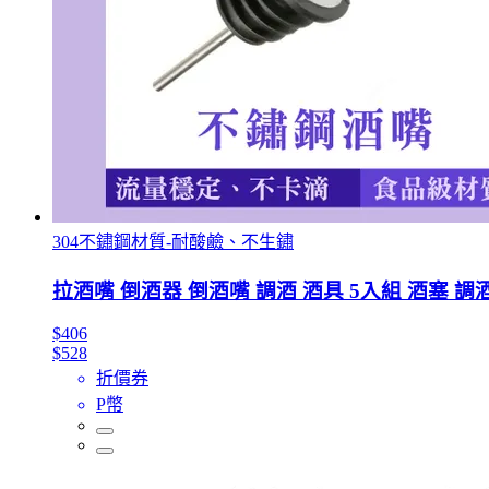
304不鏽鋼材質-耐酸鹼、不生鏽
拉酒嘴 倒酒器 倒酒嘴 調酒 酒具 5入組 酒塞 調酒
$406
$528
折價券
P幣