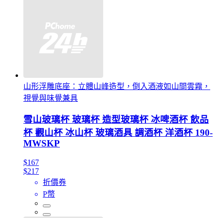
山形浮雕底座：立體山峰造型，倒入酒液如山間雲霧，
視覺與味覺兼具
雪山玻璃杯 玻璃杯 造型玻璃杯 冰啤酒杯 飲品
杯 觀山杯 冰山杯 玻璃酒具 調酒杯 洋酒杯 190-
MWSKP
$167
$217
折價券
P幣