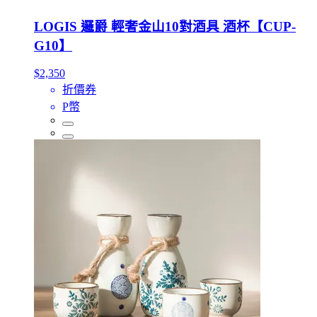
LOGIS 邏爵 輕奢金山10對酒具 酒杯【CUP-
G10】
$2,350
折價券
P幣