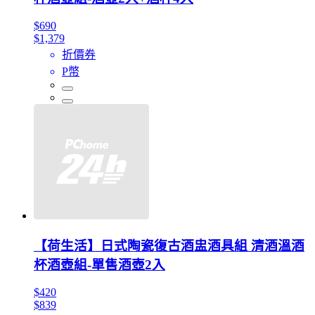
$690
$1,379
折價券
P幣
【荷生活】日式陶瓷復古酒盅酒具組 清酒溫酒
杯酒壺組-單售酒壺2入
$420
$839