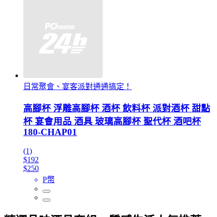
日常聚會、宴客派對通通搞定！
高腳杯 浮雕高腳杯 酒杯 飲料杯 派對酒杯 甜點
杯 宴會用品 酒具 玻璃高腳杯 聖代杯 酒吧杯
180-CHAP01
(1)
$192
$250
P幣