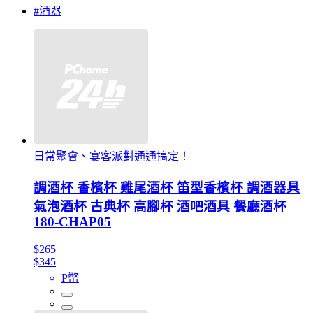
#酒器
日常聚會、宴客派對通通搞定！
調酒杯 香檳杯 雞尾酒杯 笛型香檳杯 調酒器具
氣泡酒杯 古典杯 高腳杯 酒吧酒具 餐廳酒杯
180-CHAP05
$265
$345
P幣