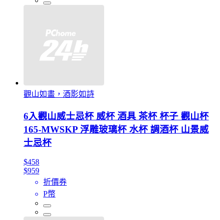
觀山如畫，酒影如詩
6入觀山威士忌杯 威杯 酒具 茶杯 杯子 觀山杯
165-MWSKP 浮雕玻璃杯 水杯 調酒杯 山景威
士忌杯
$458
$959
折價券
P幣