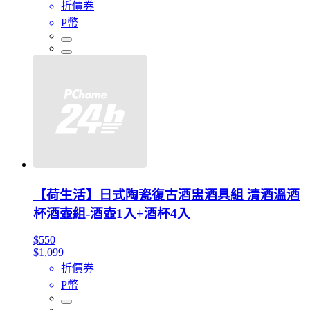
折價券
P幣
【荷生活】日式陶瓷復古酒盅酒具組 清酒溫酒
杯酒壺組-酒壺1入+酒杯4入
$550
$1,099
折價券
P幣