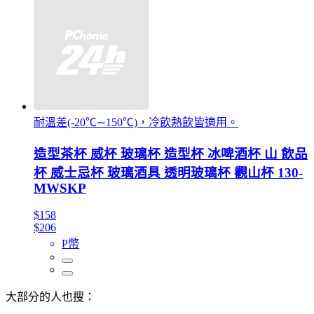
耐溫差(-20℃∼150℃)，冷飲熱飲皆適用。
造型茶杯 威杯 玻璃杯 造型杯 冰啤酒杯 山 飲品
杯 威士忌杯 玻璃酒具 透明玻璃杯 觀山杯 130-
MWSKP
$158
$206
P幣
大部分的人也搜：