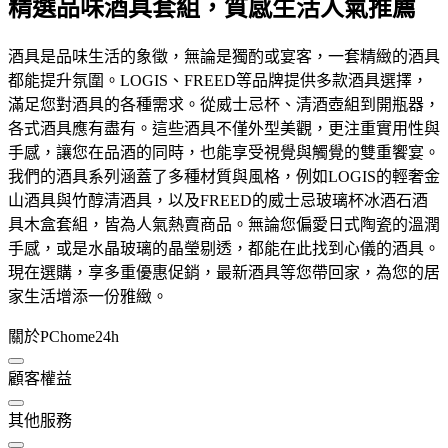
精選品味酒具套組，質感生活人氣推薦
酒具是品味生活的象徵，無論是獨酌或宴客，一套精緻的酒具
都能提升氛圍。LOGIS、FREED等品牌提供多款酒具選擇，
滿足您對酒具的各種需求。從威士忌杯、清酒壺組到開瓶器，
各式酒具應有盡有。這些酒具不僅外型美觀，更注重實用性與
手感，讓您在品酒的同時，也能享受視覺與觸覺的雙重饗宴。
我們的酒具系列涵蓋了多種材質與風格，例如LOGIS的輕奢金
山酒具與竹醇清酒具，以及FREED的威士忌玻璃杯冰酒石酒
具木盒套組，皆為人氣熱賣商品。無論您偏愛日式陶瓷的溫潤
手感，或是水晶玻璃的晶瑩剔透，都能在此找到心儀的酒具。
現在選購，享多重優惠促銷，最新酒具等您帶回家，為您的居
家生活增添一份雅緻。
關於PChome24h
顧客權益
其他服務