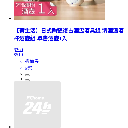
【荷生活】日式陶瓷復古酒盅酒具組 清酒溫酒
杯酒壺組-單售酒壺1入
$260
$519
折價券
P幣