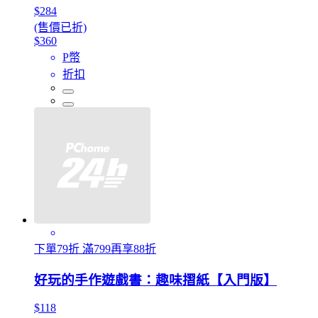
$284
(售價已折)
$360
P幣
折扣
下單79折 滿799再享88折
好玩的手作遊戲書：趣味摺紙【入門版】
$118