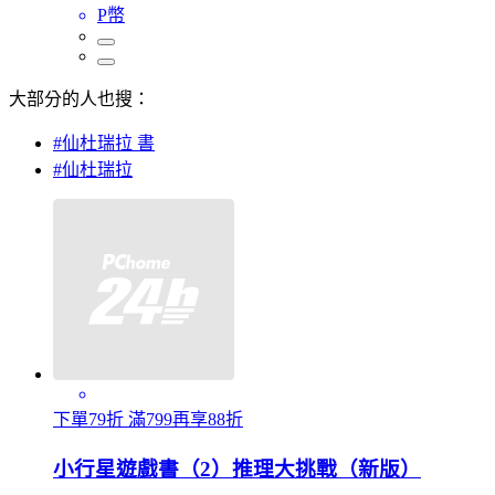
P幣
大部分的人也搜：
#仙杜瑞拉 書
#仙杜瑞拉
下單79折 滿799再享88折
小行星遊戲書（2）推理大挑戰（新版）