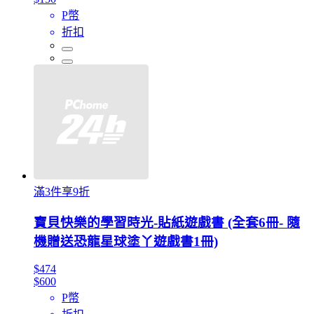
P幣
折扣
滿3件享9折
寶貝快樂的學習時光-貼紙遊戲書 (全套6冊- 隨
機贈送恐龍星球塗丫遊戲書1冊)
$474
$600
P幣