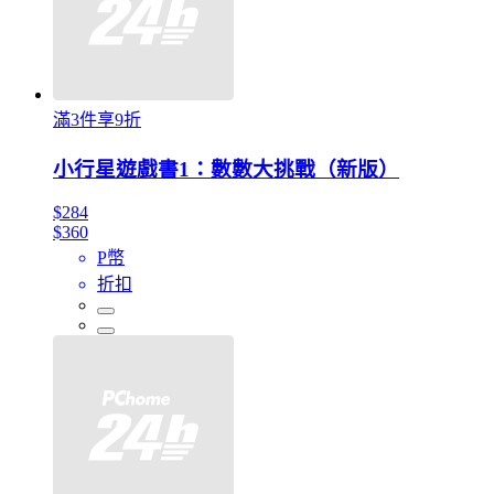
滿3件享9折
小行星遊戲書1：數數大挑戰（新版）
$284
$360
P幣
折扣