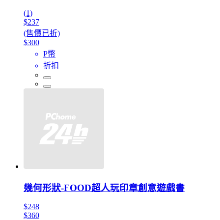
(1)
$237
(售價已折)
$300
P幣
折扣
幾何形狀-FOOD超人玩印章創意遊戲書
$248
$360