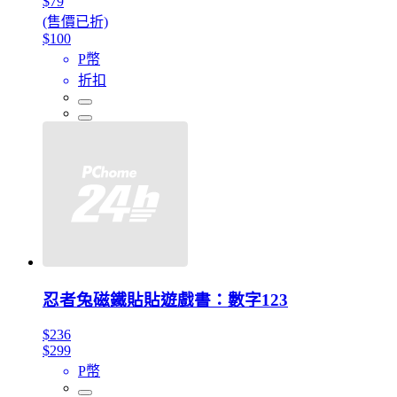
$79
(售價已折)
$100
P幣
折扣
忍者兔磁鐵貼貼遊戲書：數字123
$236
$299
P幣