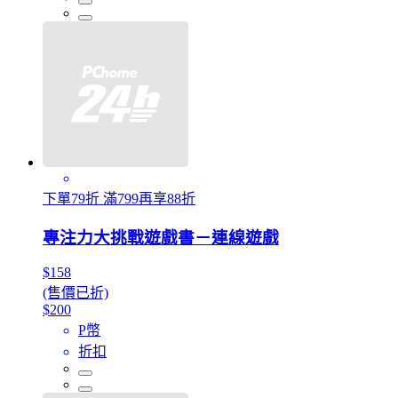
下單79折 滿799再享88折
專注力大挑戰遊戲書－連線遊戲
$158
(售價已折)
$200
P幣
折扣