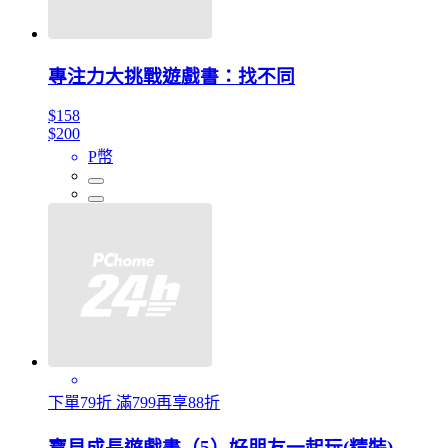
專注力大挑戰遊戲書：找不同
$158
$200
P幣
下單79折 滿799再享88折
寶貝成長遊戲書（5）好朋友一起玩(精裝)