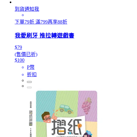
到貨通知我
下單79折 滿799再享88折
我愛刷牙 推拉轉遊戲書
$79
(售價已折)
$100
P幣
折扣