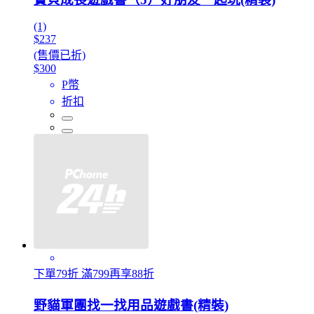
(1)
$237
(售價已折)
$300
P幣
折扣
下單79折 滿799再享88折
野貓軍團找一找用品遊戲書(精裝)