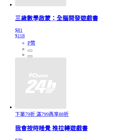
三歲數學啟蒙：全腦開發遊戲書
$81
$118
P幣
下單79折 滿799再享88折
我會按時睡覺 推拉轉遊戲書