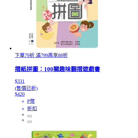
下單79折 滿799再享88折
摺紙拼圖：100關趣味翻摺遊戲書
$331
(售價已折)
$420
P幣
折扣