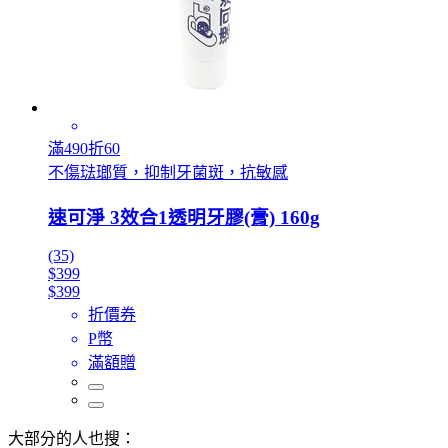
滿490折60
不傷琺瑯質，抑制牙菌斑，抗敏感
速可淨 3效合1透明牙膠(膏) 160g
(35)
$399
$399
折價券
P幣
滿額贈
大部分的人也搜：