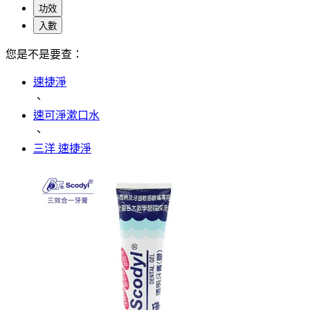
功效
入數
您是不是要查：
速捷淨
、
速可淨漱口水
、
三洋 速捷淨