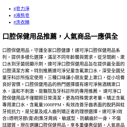
#皂力淨
#液態皂
#洗衣精
口腔保健用品推薦，人氣商品一應俱全
口腔保健用品，守護全家口腔健康！速可淨口腔保健用品系
列，提供多樣化選擇，滿足不同年齡層與需求。從牙間刷、漱
口水到牙菌斑顯示劑，速可淨口腔保健用品旨在提供最全面的
口腔清潔方案。特別推薦速可淨兒童含氟漱口水，深受全國兒
童牙科診所指定使用，三種口味讓小朋友愛上漱口，從小培養
良好習慣。口腔保健用品的熱門選擇還有速可淨無酒精漱口
水，溫和不刺激，是醫院及牙科診所的專用推薦。 速可淨口
腔保健用品不僅關照日常清潔，更為特殊需求考量。矯正含氟
專用漱口水，含氟量1000PPM，有效改善牙齒表面的脫鈣與蛀
牙抵抗力，是兒童及成人齒列矯正者的理想選擇。速可淨3效
合1透明牙膠(膏)則集牙周病、敏感型、防齲齒於一身，不傷
琺瑯質。現在選購口腔保健用品，享多重優惠促銷，人氣商品