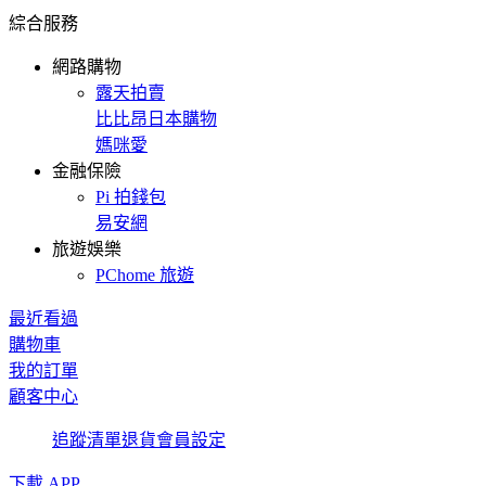
綜合服務
網路購物
露天拍賣
比比昂日本購物
媽咪愛
金融保險
Pi 拍錢包
易安網
旅遊娛樂
PChome 旅遊
最近看過
購物車
我的訂單
顧客中心
追蹤清單
退貨
會員設定
下載 APP