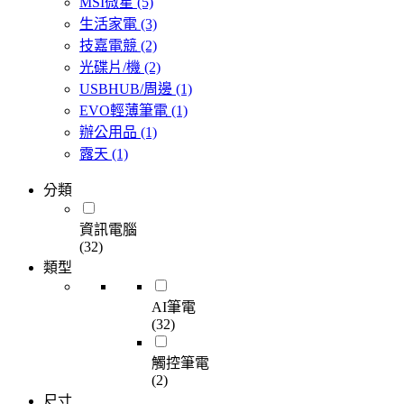
MSI微星
(5)
生活家電
(3)
技嘉電競
(2)
光碟片/機
(2)
USBHUB/周邊
(1)
EVO輕薄筆電
(1)
辦公用品
(1)
露天
(1)
分類
資訊電腦
(32)
類型
AI筆電
(32)
觸控筆電
(2)
尺寸