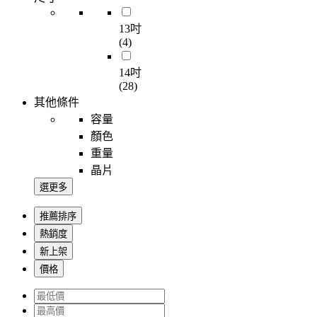
13吋
(4)
14吋
(28)
其他條件
容量
顏色
重量
晶片
選更多
推薦排序
熱銷度
新上架
價格