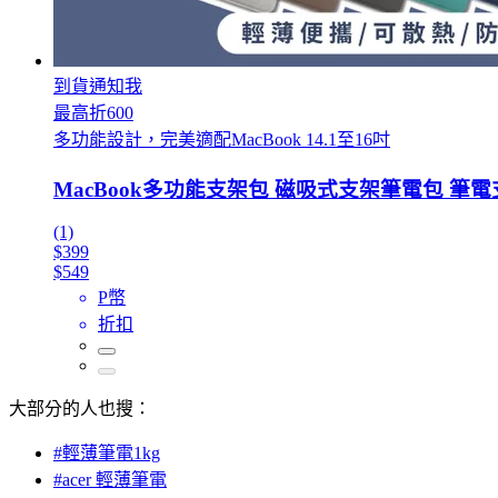
到貨通知我
最高折600
多功能設計，完美適配MacBook 14.1至16吋
MacBook多功能支架包 磁吸式支架筆電包 筆電
(1)
$399
$549
P幣
折扣
大部分的人也搜：
#輕薄筆電1kg
#acer 輕薄筆電