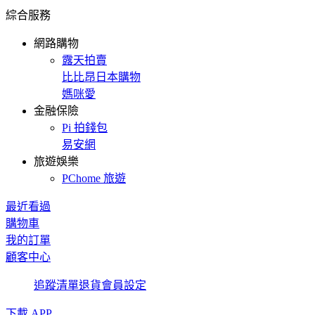
綜合服務
網路購物
露天拍賣
比比昂日本購物
媽咪愛
金融保險
Pi 拍錢包
易安網
旅遊娛樂
PChome 旅遊
最近看過
購物車
我的訂單
顧客中心
追蹤清單
退貨
會員設定
下載 APP