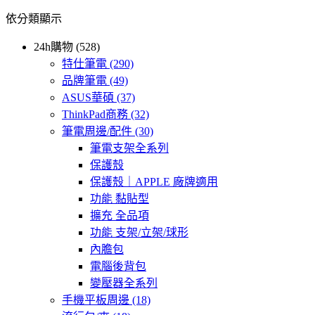
依分類顯示
24h購物 (528)
特仕筆電
(290)
品牌筆電
(49)
ASUS華碩
(37)
ThinkPad商務
(32)
筆電周邊/配件
(30)
筆電支架全系列
保護殼
保護殼｜APPLE 廠牌適用
功能 黏貼型
擴充 全品項
功能 支架/立架/球形
內膽包
電腦後背包
變壓器全系列
手機平板周邊
(18)