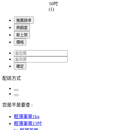
16吋
(1)
推薦排序
熱銷度
新上架
價格
確定
配送方式
您是不是要查 :
輕薄筆電1kg
輕薄筆電15吋