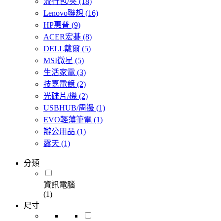
流行包/夾
(18)
Lenovo聯想
(16)
HP惠普
(9)
ACER宏碁
(8)
DELL戴爾
(5)
MSI微星
(5)
生活家電
(3)
技嘉電競
(2)
光碟片/機
(2)
USBHUB/周邊
(1)
EVO輕薄筆電
(1)
辦公用品
(1)
露天
(1)
分類
資訊電腦
(1)
尺寸