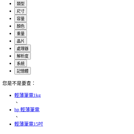
類型
尺寸
容量
顏色
重量
晶片
處理器
解析度
系統
記憶體
您是不是要查：
輕薄筆電1kg
、
hp 輕薄筆電
、
輕薄筆電15吋