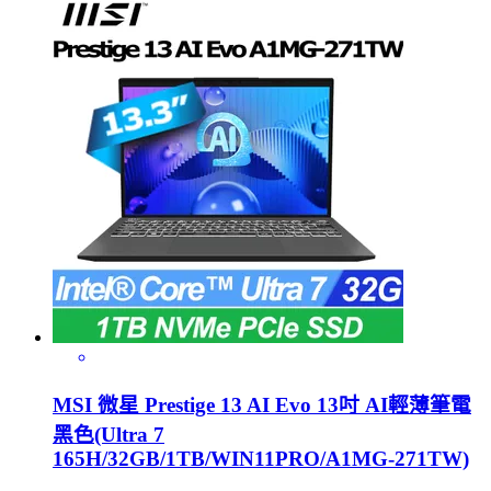
MSI 微星 Prestige 13 AI Evo 13吋 AI輕薄筆電
黑色(Ultra 7
165H/32GB/1TB/WIN11PRO/A1MG-271TW)