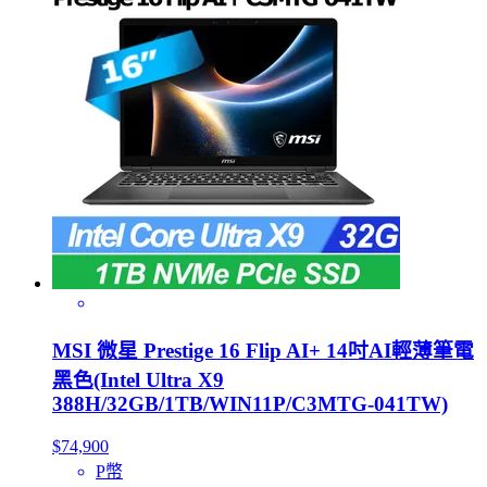
MSI 微星 Prestige 16 Flip AI+ 14吋AI輕薄筆電
黑色(Intel Ultra X9
388H/32GB/1TB/WIN11P/C3MTG-041TW)
$74,900
P幣