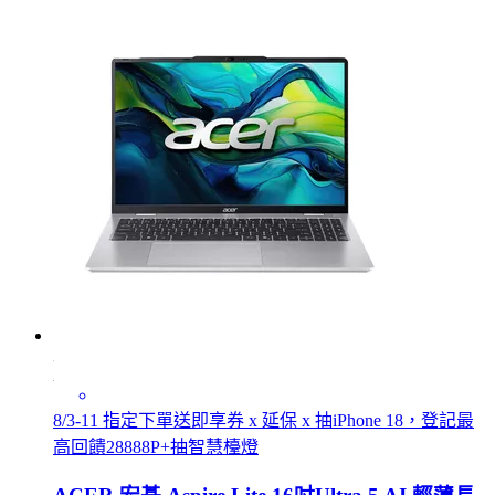
8/3-11 指定下單送即享券 x 延保 x 抽iPhone 18，登記最
高回饋28888P+抽智慧檯燈