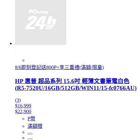
8/6即刻登記送800P+享三重禮(滿額/限量)
HP 惠普 超品系列 15.6吋 輕薄文書筆電白色
(R5-7520U/16GB/512GB/WIN11/15-fc0766AU)
(3)
$16,999
$22,900
P幣
滿額贈