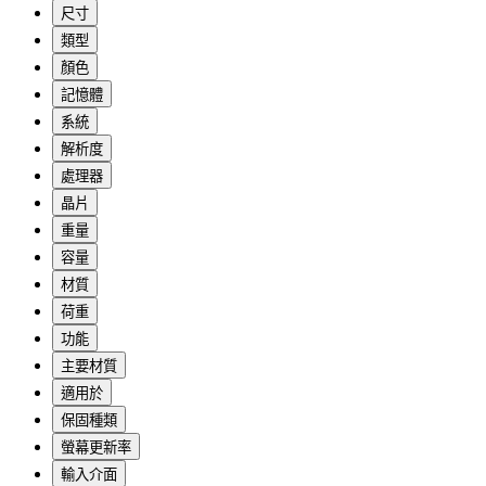
尺寸
類型
顏色
記憶體
系統
解析度
處理器
晶片
重量
容量
材質
荷重
功能
主要材質
適用於
保固種類
螢幕更新率
輸入介面