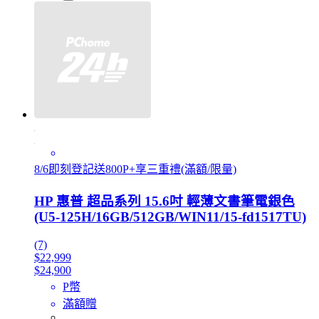
8/6即刻登記送800P+享三重禮(滿額/限量)
HP 惠普 超品系列 15.6吋 輕薄文書筆電銀色
(U5-125H/16GB/512GB/WIN11/15-fd1517TU)
(7)
$22,999
$24,900
P幣
滿額贈