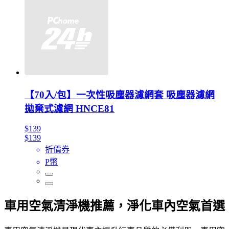
【70入/包】一次性吸塵器濾網套 吸塵器濾網
拋棄式濾網 HNCE81
$139
$139
折價券
P幣
車用空氣清淨機推薦，淨化車內空氣首選