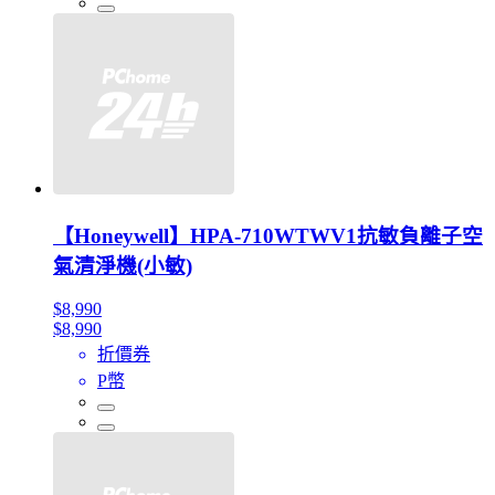
【Honeywell】HPA-710WTWV1抗敏負離子空
氣清淨機(小敏)
$8,990
$8,990
折價券
P幣