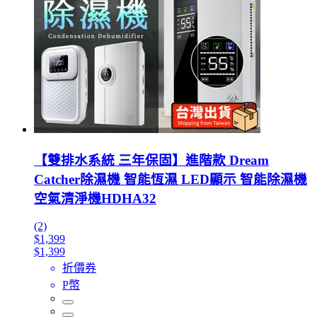
【雙排水系統 三年保固】進階款 Dream
Catcher除濕機 智能恆濕 LED顯示 智能除濕機
空氣清淨機HDHA32
(2)
$1,399
$1,399
折價券
P幣