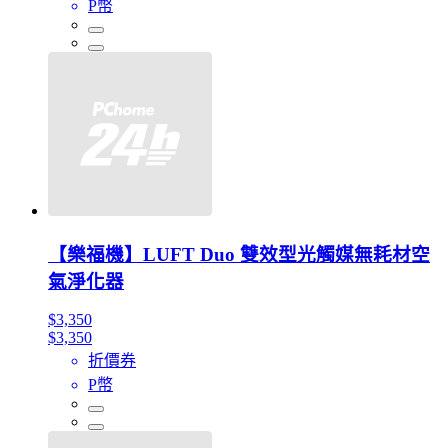
P幣
【樂福機】LUFT Duo 雙效型光觸媒無耗材空
氣淨化器
$3,350
$3,350
折價券
P幣