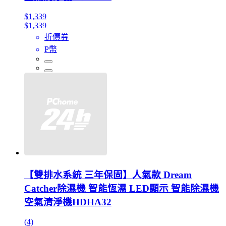
$1,339
$1,339
折價券
P幣
【雙排水系統 三年保固】人氣款 Dream
Catcher除濕機 智能恆濕 LED顯示 智能除濕機
空氣清淨機HDHA32
(4)