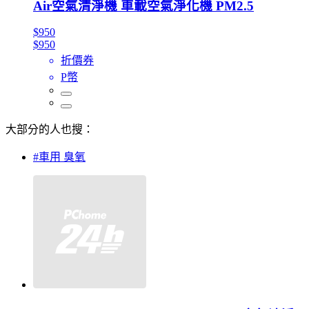
Air空氣清淨機 車載空氣淨化機 PM2.5
$950
$950
折價券
P幣
大部分的人也搜：
#車用 臭氧