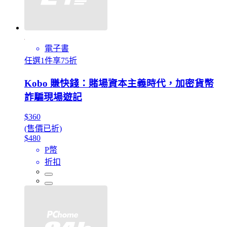
電子書
任選1件享75折
Kobo 賺快錢：賭場資本主義時代，加密貨幣
詐騙現場遊記
$360
(售價已折)
$480
P幣
折扣