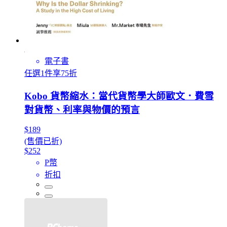
電子書
任選1件享75折
Kobo 貨幣縮水：當代貨幣學大師歐文．費雪
對貨幣、利率與物價的預言
$189
(售價已折)
$252
P幣
折扣