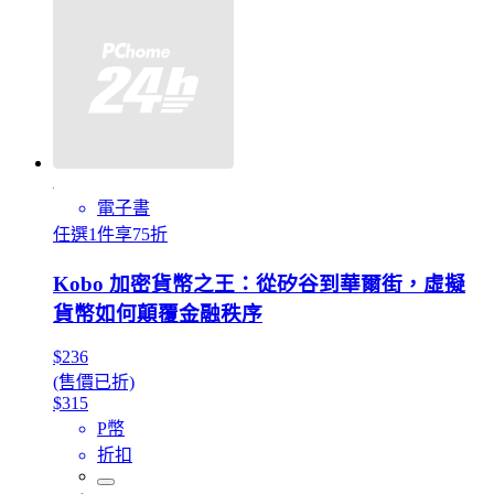
電子書
任選1件享75折
Kobo 加密貨幣之王：從矽谷到華爾街，虛擬
貨幣如何顛覆金融秩序
$236
(售價已折)
$315
P幣
折扣