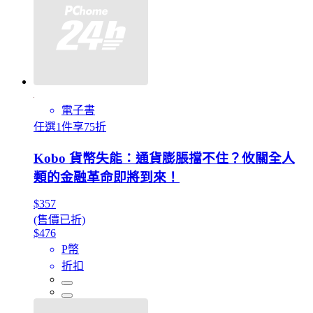
電子書
任選1件享75折
Kobo 貨幣失能：通貨膨脹擋不住？攸關全人
類的金融革命即將到來！
$357
(售價已折)
$476
P幣
折扣