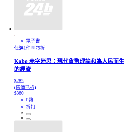
電子書
任選1件享75折
Kobo 赤字迷思：現代貨幣理論和為人民而生
的經濟
$285
(售價已折)
$380
P幣
折扣