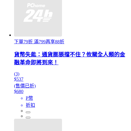
下單79折 滿799再享88折
貨幣失能：通貨膨脹擋不住？攸關全人類的金
融革命即將到來！
(3)
$537
(售價已折)
$680
P幣
折扣