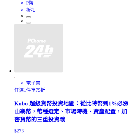
P幣
折扣
電子書
任選1件享75折
Kobo 超級貨幣投資地圖：從比特幣到1%必漲
山寨幣，幣種選定、市場時機、資產配置，加
密貨幣的三重投資戰
$273