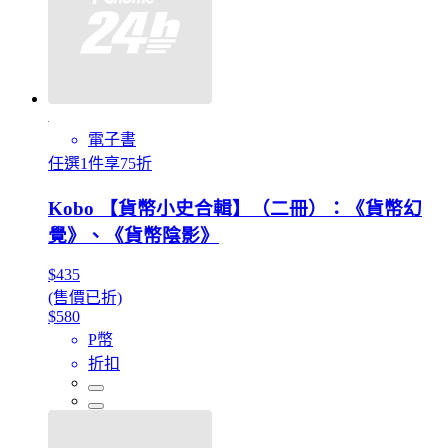
電子書
任選1件享75折
Kobo 【貨幣小史合輯】（二冊）：《貨幣幻
覺》、《貨幣陰影》
$435
(售價已折)
$580
P幣
折扣