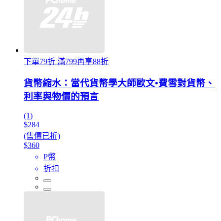
下單79折 滿799再享88折
貨幣縮水：當代貨幣學大師歐文•費雪對貨幣、
利率與物價的預言
(1)
$284
(售價已折)
$360
P幣
折扣