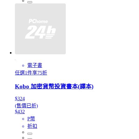
電子書
任選1件享75折
Kobo 加密貨幣投資書本(譯本)
$324
(售價已折)
$432
P幣
折扣