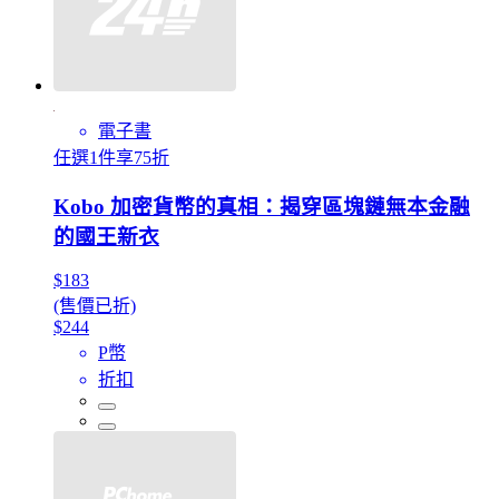
電子書
任選1件享75折
Kobo 加密貨幣的真相：揭穿區塊鏈無本金融
的國王新衣
$183
(售價已折)
$244
P幣
折扣