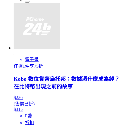
電子書
任選1件享75折
Kobo 數位貨幣烏托邦：數據憑什麼成為錢？
在比特幣出現之前的故事
$236
(售價已折)
$315
P幣
折扣