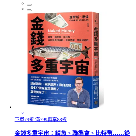
下單79折 滿799再享88折
金錢多重宇宙：鯖魚、聯準會、比特幣……從