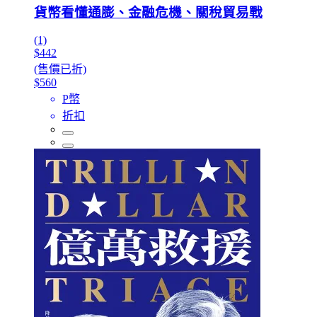
貨幣看懂通膨、金融危機、關稅貿易戰
(1)
$442
(售價已折)
$560
P幣
折扣