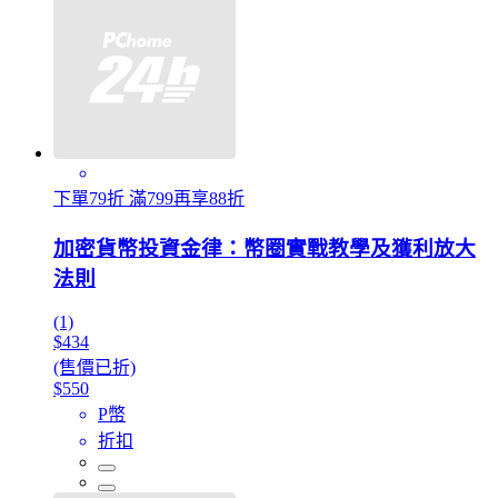
下單79折 滿799再享88折
加密貨幣投資金律：幣圈實戰教學及獲利放大
法則
(1)
$434
(售價已折)
$550
P幣
折扣