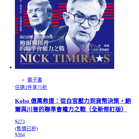
電子書
任選1件享75折
Kobo 億萬救援：從白宮壓力到貨幣決策，鮑
爾與川普的聯準會權力之戰（全新修訂版）
$273
(售價已折)
$364