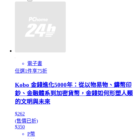
電子書
任選1件享75折
Kobo 金錢進化5000年：從以物易物、鑄幣印
鈔、金融體系到加密貨幣，金錢如何形塑人類
的文明與未來
$262
(售價已折)
$350
P幣