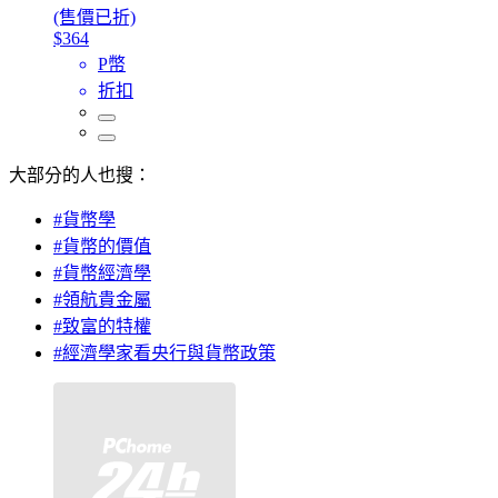
(售價已折)
$364
P幣
折扣
大部分的人也搜：
#貨幣學
#貨幣的價值
#貨幣經濟學
#領航貴金屬
#致富的特權
#經濟學家看央行與貨幣政策