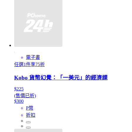
電子書
任選1件享75折
Kobo 貨幣幻覺：「一美元」的經濟課
$225
(售價已折)
$300
P幣
折扣