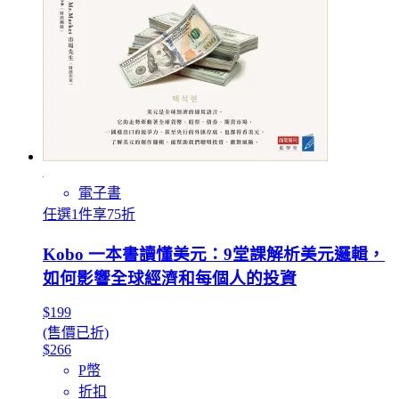
電子書
任選1件享75折
Kobo 一本書讀懂美元：9堂課解析美元邏輯，
如何影響全球經濟和每個人的投資
$199
(售價已折)
$266
P幣
折扣