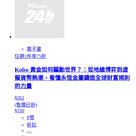
電子書
任選1件享75折
Kobo 黃金如何驅動世界？：從地緣博弈到虛
擬貨幣熱潮，看懂永恆金屬鑄造全球財富規則
的力量
$262
(售價已折)
$350
P幣
折扣