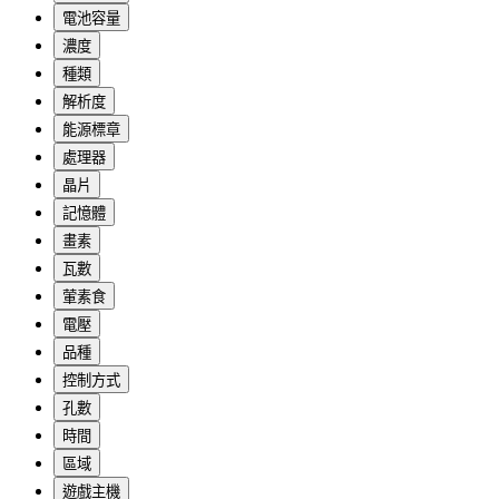
電池容量
濃度
種類
解析度
能源標章
處理器
晶片
記憶體
畫素
瓦數
葷素食
電壓
品種
控制方式
孔數
時間
區域
遊戲主機