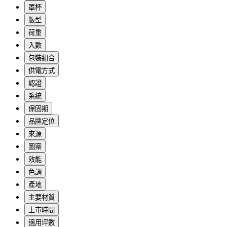
罩杯
版型
荷重
入數
包裝組合
供電方式
認證
系統
保固期
品牌定位
來源
圖案
效能
色調
產地
主要材質
上市時間
適用坪數