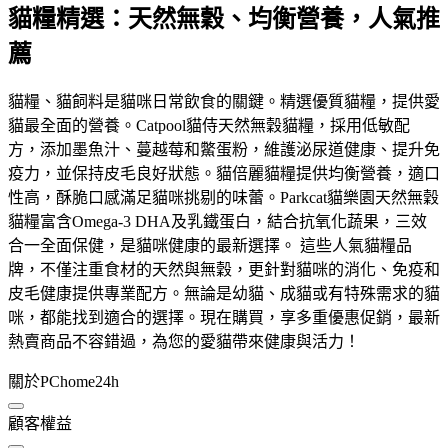
貓糧精選：天然無穀、均衡營養，人氣推
薦
貓糧、貓飼料是貓咪日常飲食的關鍵。精選優質貓糧，提供愛
貓最全面的營養。Catpool貓侍天然無穀貓糧，採用低敏配
方，添加墨魚汁、蔓越莓和鱉蛋粉，維護泌尿道健康、提升免
疫力，並保持皮毛良好狀態。貓倍麗貓糧提供均衡營養，適口
性高，酥脆口感滿足貓咪挑剔的味蕾。Parkcat貓樂園天然無穀
貓糧富含Omega-3 DHA及乳鐵蛋白，結合抗氧化蔬果，三效
合一全面保健，是貓咪健康的最新選擇。 這些人氣貓糧品
牌，不僅注重食材的天然與無穀，更針對貓咪的消化、免疫和
皮毛健康提供專業配方。無論是幼貓、成貓或有特殊需求的貓
咪，都能找到適合的選擇。現在購買，享多重優惠促銷，最新
熱賣商品不容錯過，為您的愛貓帶來健康與活力！
關於PChome24h
顧客權益