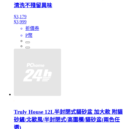
清洗不殘留異味
$3,179
$3,999
折價券
P幣
Truly House 12L半封閉式貓砂盆 加大款 附貓
砂鏟/北歐風/半封閉式/高圍欄/貓砂盆(兩色任
選)