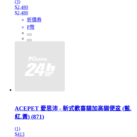
(3)
$2,480
$2,480
折價券
P幣
ACEPET 愛思沛 - 新式歡喜貓加高貓便盆 (藍.
紅.黃) (871)
(1)
$413