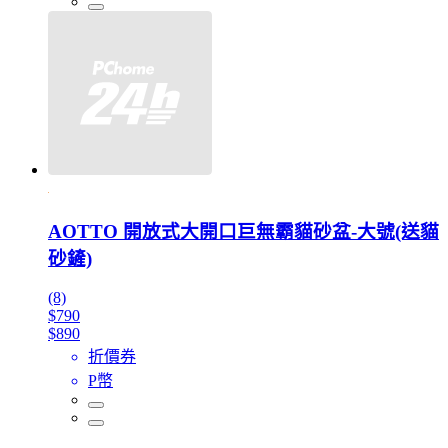
AOTTO 開放式大開口巨無霸貓砂盆-大號(送貓
砂鏟)
(8)
$790
$890
折價券
P幣