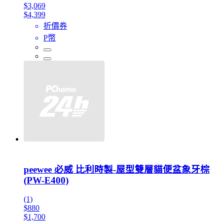
$3,069
$4,399
折價券
P幣
peewee 必威 比利時製-屋型雙層貓便盆象牙棕
(PW-E400)
(1)
$880
$1,700