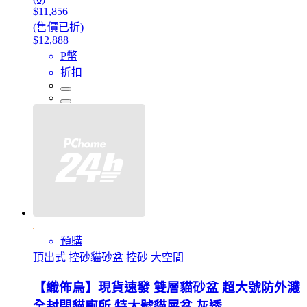
$11,856
(售價已折)
$12,888
P幣
折扣
預購
頂出式 控砂貓砂盆 控砂 大空間
【織佈鳥】現貨速發 雙層貓砂盆 超大號防外濺
全封閉貓廁所 特大號貓屎盆 灰透