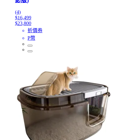
影版)
(4)
$16,499
$23,800
折價券
P幣