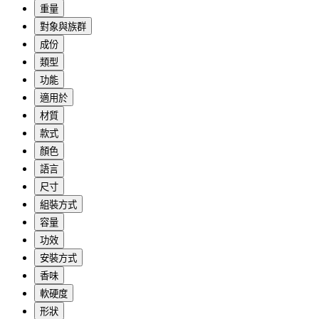
重量
對象與族群
成份
類型
功能
適用於
材質
款式
顏色
語言
尺寸
組裝方式
容量
功效
安裝方式
香味
軟硬度
形狀