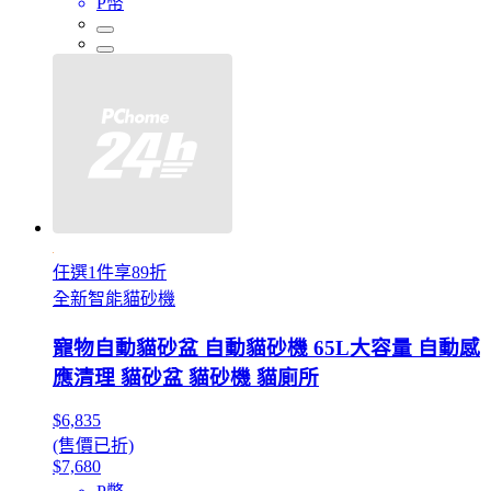
P幣
任選1件享89折
全新智能貓砂機
寵物自動貓砂盆 自動貓砂機 65L大容量 自動感
應清理 貓砂盆 貓砂機 貓廁所
$6,835
(售價已折)
$7,680