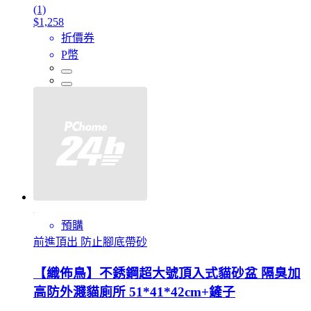
(1)
$1,258
折價券
P幣
預購
前進頂出 防止腳底帶砂
【織佈鳥】不銹鋼超大號頂入式貓砂盆 隔臭加
高防外濺貓廁所 51*41*42cm+鏟子