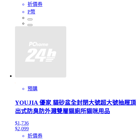
折價券
P幣
預購
YOUJIA 優家 貓砂盆全封閉大號超大號抽屜頂
出式防臭防外濺雙層貓廁所貓咪用品
$1,736
$2,099
折價券