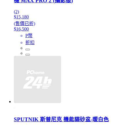
機 MAX PRO 2 (攝影版)
(2)
$15,180
(售價已折)
$16,500
P幣
折扣
SPUTNIK 斯普尼克 機能貓砂盆-暖白色