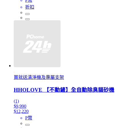
P幣
折扣
買就送清淨機及專屬支架
HHOLOVE 【不動鏟】全自動除臭貓砂機
(1)
$9,990
$12,220
P幣