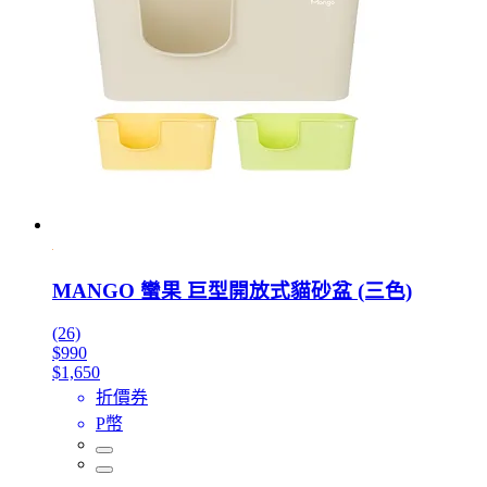
MANGO 蠻果 巨型開放式貓砂盆 (三色)
(26)
$990
$1,650
折價券
P幣