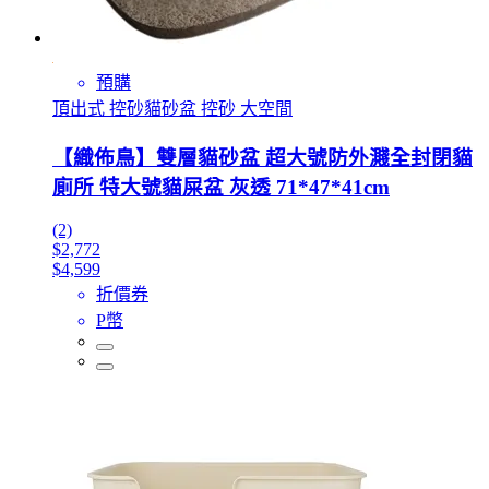
預購
頂出式 控砂貓砂盆 控砂 大空間
【織佈鳥】雙層貓砂盆 超大號防外濺全封閉貓
廁所 特大號貓屎盆 灰透 71*47*41cm
(2)
$2,772
$4,599
折價券
P幣