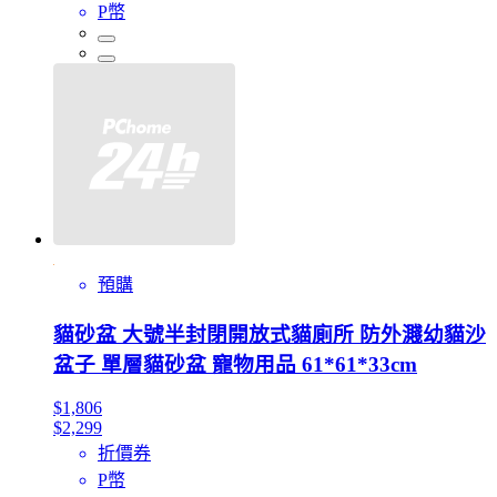
P幣
預購
貓砂盆 大號半封閉開放式貓廁所 防外濺幼貓沙
盆子 單層貓砂盆 寵物用品 61*61*33cm
$1,806
$2,299
折價券
P幣