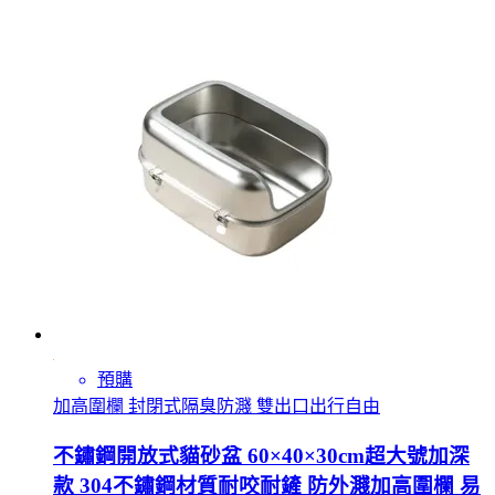
預購
加高圍欄 封閉式隔臭防濺 雙出口出行自由
不鏽鋼開放式貓砂盆 60×40×30cm超大號加深
款 304不鏽鋼材質耐咬耐鏟 防外濺加高圍欄 易