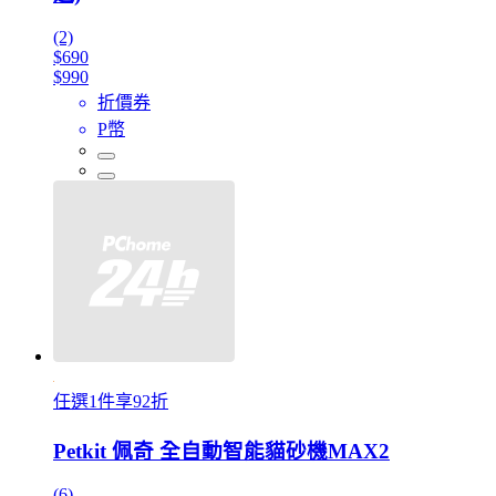
(2)
$690
$990
折價券
P幣
任選1件享92折
Petkit 佩奇 全自動智能貓砂機MAX2
(6)