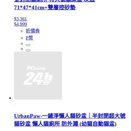
71*47*41cm+雙層控砂墊
$3,361
$4,999
折價券
P幣
UrbanPaw-一鏟淨懶人貓砂盆｜半封閉超大號
貓砂盆 懶人貓廁所 防外濺 (幼貓自動貓盆)