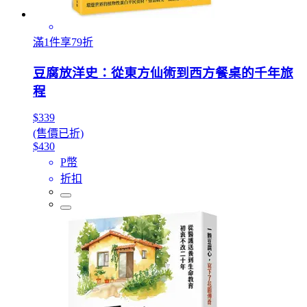
滿1件享79折
豆腐放洋史：從東方仙術到西方餐桌的千年旅
程
$339
(售價已折)
$430
P幣
折扣