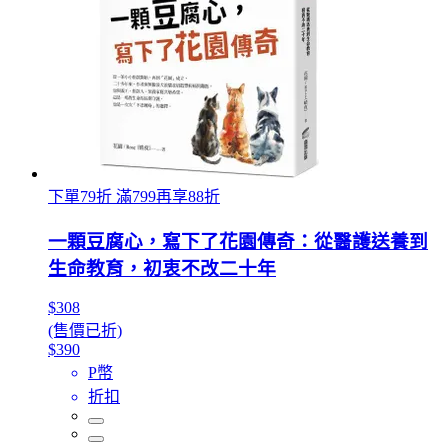
下單79折 滿799再享88折
一顆豆腐心，寫下了花園傳奇：從醫護送養到
生命教育，初衷不改二十年
$308
(售價已折)
$390
P幣
折扣