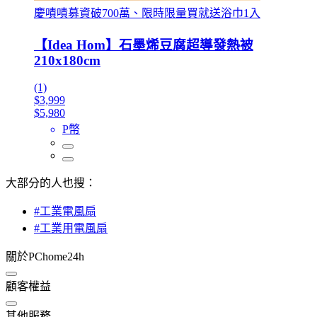
慶嘖嘖募資破700萬、限時限量買就送浴巾1入
【Idea Hom】石墨烯豆腐超導發熱被
210x180cm
(1)
$3,999
$5,980
P幣
大部分的人也搜：
#工業電風扇
#工業用電風扇
關於PChome24h
顧客權益
其他服務