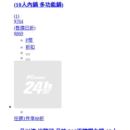
(10人內鍋 多功能鍋)
(1)
$764
(售價已折)
$869
P幣
折扣
任選1件享88折