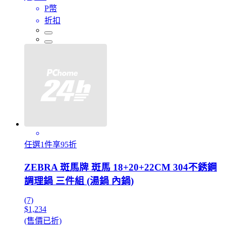
P幣
折扣
任選1件享95折
ZEBRA 斑馬牌 斑馬 18+20+22CM 304不銹鋼
調理鍋 三件組 (湯鍋 內鍋)
(7)
$1,234
(售價已折)