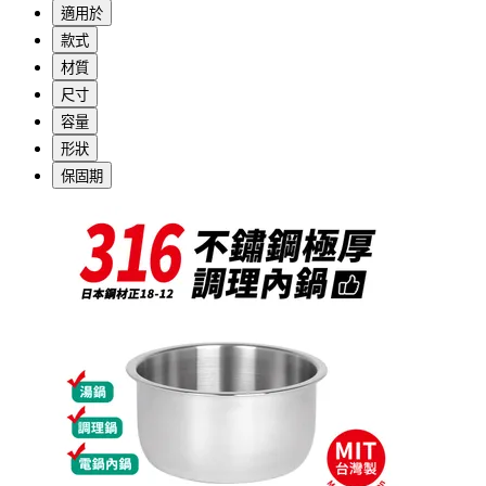
適用於
款式
材質
尺寸
容量
形狀
保固期