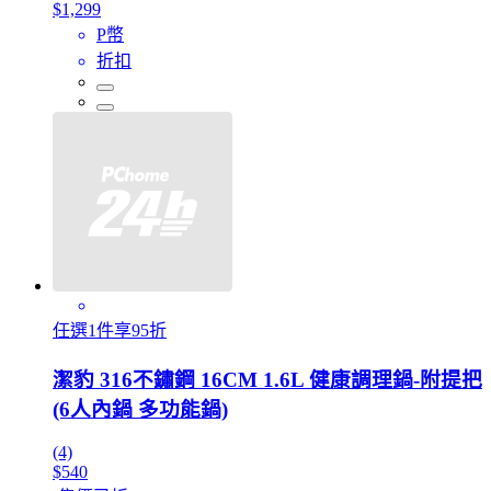
$1,299
P幣
折扣
任選1件享95折
潔豹 316不鏽鋼 16CM 1.6L 健康調理鍋-附提把
(6人內鍋 多功能鍋)
(4)
$540