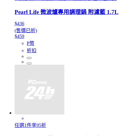
Pearl Life 微波爐專用調理鍋 附濾籃 1.7L
$436
(售價已折)
$459
P幣
折扣
任選1件享95折