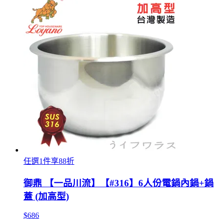
任選1件享88折
御鼎 【一品川流】【#316】6人份電鍋內鍋+鍋
蓋 (加高型)
$686