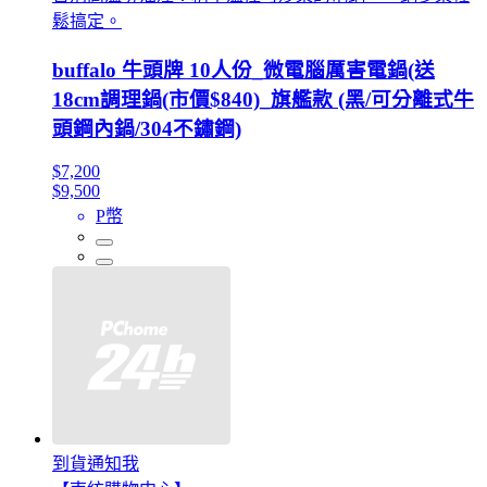
鬆搞定。
buffalo 牛頭牌 10人份_微電腦厲害電鍋(送
18cm調理鍋(市價$840)_旗艦款 (黑/可分離式牛
頭鋼內鍋/304不鏽鋼)
$7,200
$9,500
P幣
到貨通知我