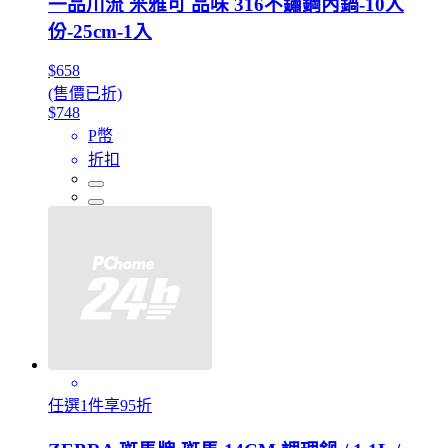
一品川流 米雅可 品味 316不鏽鋼內鍋-10人
份-25cm-1入
$658
(售價已折)
$748
P幣
折扣
任選1件享95折