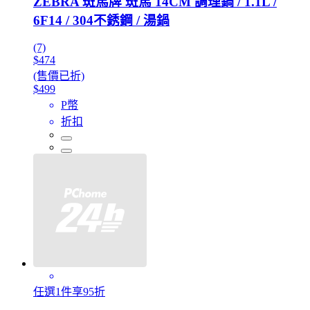
ZEBRA 斑馬牌 斑馬 14CM 調理鍋 / 1.1L /
6F14 / 304不銹鋼 / 湯鍋
(7)
$474
(售價已折)
$499
P幣
折扣
任選1件享95折