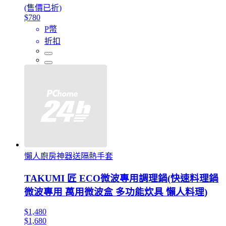
(售價已折)
$780
P幣
折扣
懶人廚房神器送隔熱手套
TAKUMI 匠 ECO微波專用調理鍋(快速料理鍋
微波專用 萬用微波盒 多功能炊具 懶人料理)
$1,480
$1,680