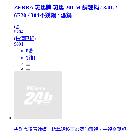
ZEBRA 斑馬牌 斑馬 20CM 調理鍋 / 3.0L /
6F20 / 304不銹鋼 / 湯鍋
(2)
$704
(售價已折)
$801
P幣
折扣
告別高溫毒油煙！精準溫控可炒菜的電鍋，一鍋多菜輕