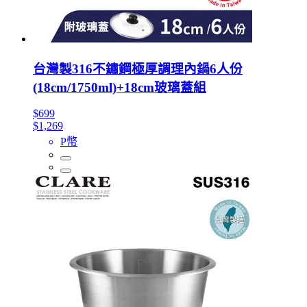
台灣製316不鏽鋼極厚調理內鍋6人份
(18cm/1750ml)+18cm玻璃蓋組
$699
$1,269
P幣