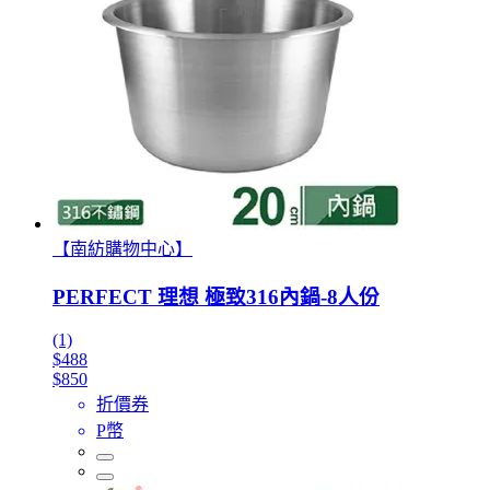
【南紡購物中心】
PERFECT 理想 極致316內鍋-8人份
(1)
$488
$850
折價券
P幣