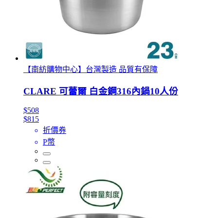
【南紡購物中心】台灣製造 品質有保障
CLARE 可蕾爾 白金鋼316內鍋10人份
$508
$815
折價券
P幣