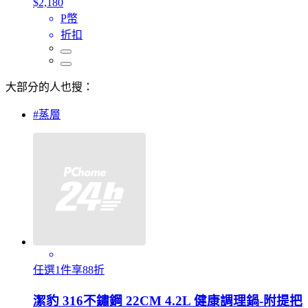
$2,180
P幣
折扣
大部分的人也搜：
#蒸層
任選1件享88折
潔豹 316不鏽鋼 22CM 4.2L 健康調理鍋-附提把