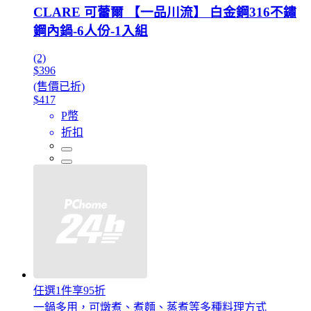
CLARE 可蕾爾 【一品川流】 白金鋼316不鏽
鋼內鍋-6人份-1入組
(2)
$396
(售價已折)
$417
P幣
折扣
任選1件享95折
一鍋多用，可燉煮、煮麵、蒸煮等多種料理方式