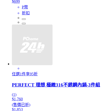
$699
P幣
折扣
任選1件享95折
PERFECT 理想 極緻316不銹鋼內鍋-3件組
(1)
$1,760
(售價已折)
$1,853