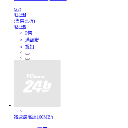
(22)
$1,994
(售價已折)
$2,099
P幣
滿額贈
折扣
讀速最高達160MB/s