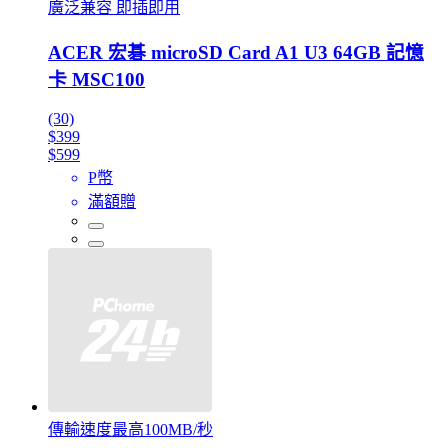
廣泛兼容 即插即用
ACER 宏碁 microSD Card A1 U3 64GB 記憶
卡 MSC100
(30)
$399
$599
P幣
滿額贈
傳輸速度最高100MB/秒