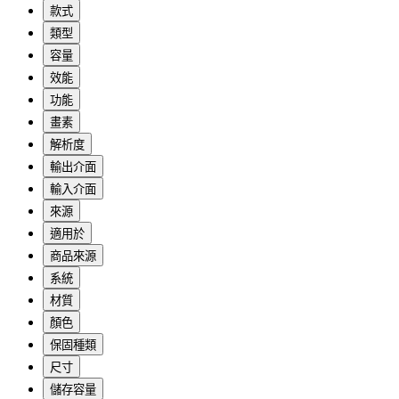
款式
類型
容量
效能
功能
畫素
解析度
輸出介面
輸入介面
來源
適用於
商品來源
系統
材質
顏色
保固種類
尺寸
儲存容量