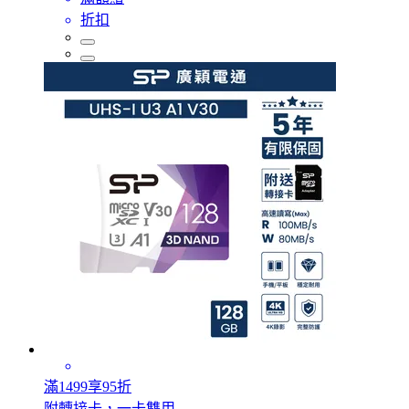
折扣
滿1499享95折
附轉接卡，一卡雙用