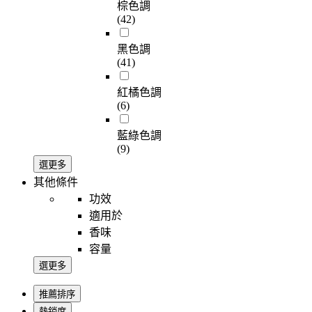
棕色調
(42)
黑色調
(41)
紅橘色調
(6)
藍綠色調
(9)
選更多
其他條件
功效
適用於
香味
容量
選更多
推薦排序
熱銷度