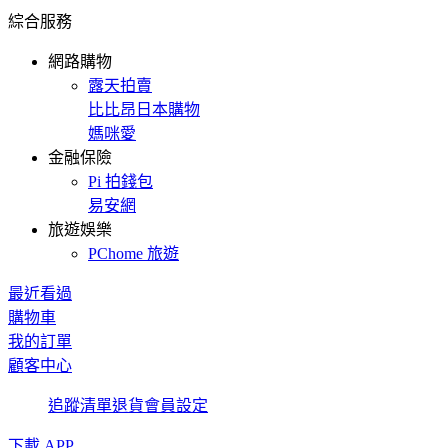
綜合服務
網路購物
露天拍賣
比比昂日本購物
媽咪愛
金融保險
Pi 拍錢包
易安網
旅遊娛樂
PChome 旅遊
最近看過
購物車
我的訂單
顧客中心
追蹤清單
退貨
會員設定
下載 APP