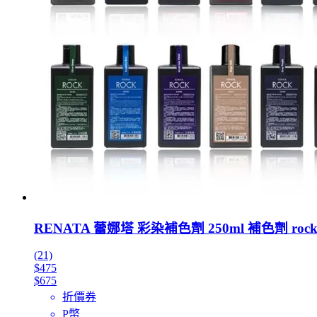
RENATA 蕾娜塔 彩染補色劑 250ml 補色劑 ro
(21)
$475
$675
折價券
P幣