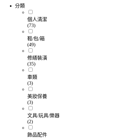
分類
個人清潔
(73)
鞋/包/箱
(49)
修繕裝潢
(35)
車類
(3)
美妝保養
(3)
文具/玩具/樂器
(2)
飾品配件