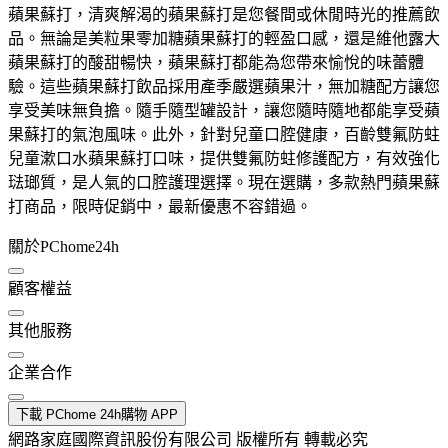
蘋果蘇打，清爽解渴的蘋果蘇打是您餐間或休閒時光的推薦飲
品。無論是美粒果零加糖蘋果蘇打的輕盈口感，還是維他露大
蘋果蘇打的酸甜暢快，蘋果蘇打都能為您帶來愉悅的味蕾體
驗。這些蘋果蘇打飲品採用產季嚴選蘋果汁，無加糖配方讓您
享受美味無負擔。隨手隨型罐設計，讓您隨時隨地都能享受蘋
果蘇打的氣泡風味。此外，針對兒童口腔健康，百齡雙氟防蛀
兒童漱口水蘋果蘇打口味，提供雙氟防蛀修護配方，有效強化
琺瑯質，是人氣的口腔護理選擇。現在選購，多款熱門蘋果蘇
打商品，限時促銷中，最新優惠不容錯過。
關於PChome24h
顧客權益
其他服務
企業合作
下載 PChome 24h購物 APP
網路家庭國際資訊股份有限公司 版權所有 轉載必究