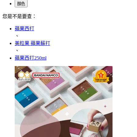
顏色
您是不是要查：
蘋果西打
、
美粒果 蘋果蘇打
、
蘋果西打250ml