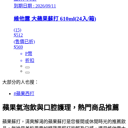
到期日期 : 2026/09/11
維他露 大蘋果蘇打 610ml(24入/箱)
(15)
$512
(售價已折)
$569
P幣
折扣
大部分的人也搜：
#蘋果西打
蘋果氣泡飲與口腔護理，熱門商品推薦
蘋果蘇打，清爽解渴的蘋果蘇打是您餐間或休閒時光的推薦飲