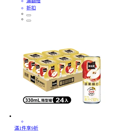
滿額贈
折扣
滿1件享9折