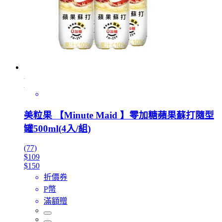
美粒果 【Minute Maid 】零加糖蘋果蘇打隨型
罐500ml(4入/組)
(77)
$109
$150
折價券
P幣
滿額贈