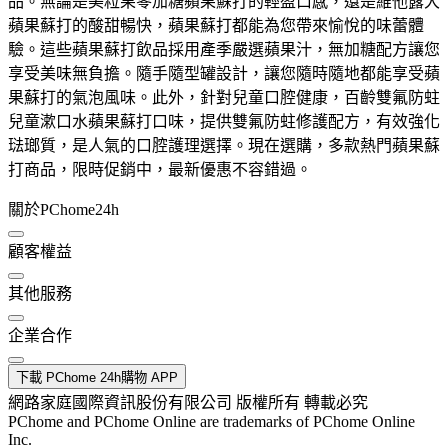
品。無論是美粒果零加糖蘋果蘇打的輕盈口感，還是維他露大
蘋果蘇打的酸甜暢快，蘋果蘇打都能為您帶來愉悅的味蕾體
驗。這些蘋果蘇打飲品採用產季嚴選蘋果汁，無加糖配方讓您
享受美味無負擔。隨手隨型罐設計，讓您隨時隨地都能享受蘋
果蘇打的氣泡風味。此外，針對兒童口腔健康，百齡雙氟防蛀
兒童漱口水蘋果蘇打口味，提供雙氟防蛀修護配方，有效強化
琺瑯質，是人氣的口腔護理選擇。現在選購，多款熱門蘋果蘇
打商品，限時促銷中，最新優惠不容錯過。
關於PChome24h
顧客權益
其他服務
企業合作
下載 PChome 24h購物 APP
網路家庭國際資訊股份有限公司 版權所有 轉載必究
PChome and PChome Online are trademarks of PChome Online
Inc.