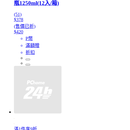
瓶1250ml(12入/箱)
(51)
$378
(售價已折)
$420
P幣
滿額贈
折扣
滿1件享9折