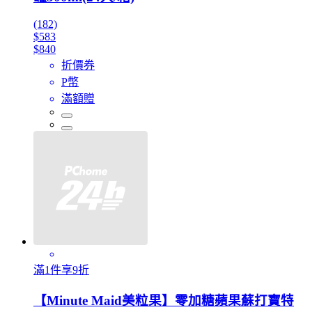
(182)
$583
$840
折價券
P幣
滿額贈
滿1件享9折
【Minute Maid美粒果】零加糖蘋果蘇打寶特