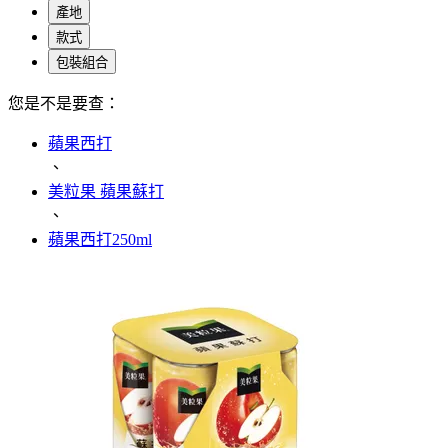
產地
款式
包裝組合
您是不是要查：
蘋果西打
、
美粒果 蘋果蘇打
、
蘋果西打250ml