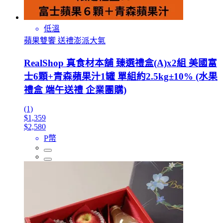
低溫
蘋果雙饗 送禮澎派大氣
RealShop 真食材本舖 臻選禮盒(A)x2組 美國富
士6顆+青森蘋果汁1罐 單組約2.5kg±10% (水果
禮盒 端午送禮 企業團購)
(1)
$1,359
$2,580
P幣