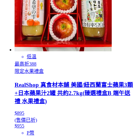
低溫
最高折388
限定水果禮盒
RealShop 真食材本舖 美國/紐西蘭富士蘋果3顆
+日本蘋果汁2罐 共約2.7kg(臻選禮盒B 端午送
禮 水果禮盒)
$895
(售價已折)
$955
P幣