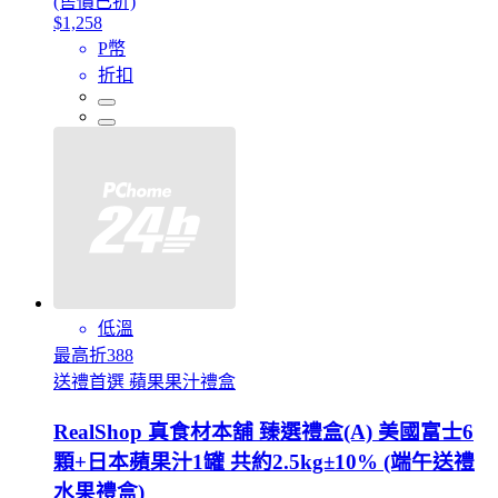
(售價已折)
$1,258
P幣
折扣
低溫
最高折388
送禮首選 蘋果果汁禮盒
RealShop 真食材本舖 臻選禮盒(A) 美國富士6
顆+日本蘋果汁1罐 共約2.5kg±10% (端午送禮
水果禮盒)