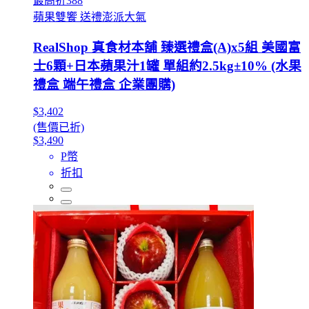
最高折388
蘋果雙饗 送禮澎派大氣
RealShop 真食材本舖 臻選禮盒(A)x5組 美國富
士6顆+日本蘋果汁1罐 單組約2.5kg±10% (水果
禮盒 端午禮盒 企業團購)
$3,402
(售價已折)
$3,490
P幣
折扣