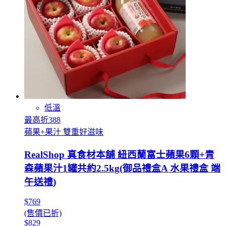
低溫
最高折388
蘋果+果汁 雙重好滋味
RealShop 真食材本舖 紐西蘭富士蘋果6顆+青
森蘋果汁1罐共約2.5kg(御品禮盒A 水果禮盒 端
午送禮)
$769
(售價已折)
$829