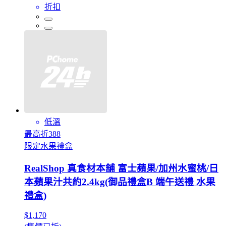
折扣
低溫
最高折388
限定水果禮盒
RealShop 真食材本舖 富士蘋果/加州水蜜桃/日
本蘋果汁共約2.4kg(御品禮盒B 端午送禮 水果
禮盒)
$1,170