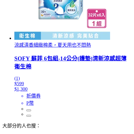
涼感清香細緻棉柔，夏天用也不悶熱
SOFY 蘇菲 6包組-14公分(護墊)清新涼感超薄
衛生棉
(1)
$599
$1,300
折價券
P幣
大部分的人也搜：