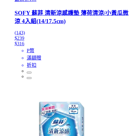
SOFY 蘇菲 清新涼感護墊 薄荷清涼/小黃瓜微
涼 4入組(14/17.5cm)
(143)
$239
$316
P幣
滿額贈
折扣