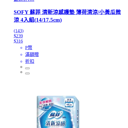
SOFY 蘇菲 清新涼感護墊 薄荷清涼/小黃瓜微
涼 4入組(14/17.5cm)
(143)
$239
$316
P幣
滿額贈
折扣