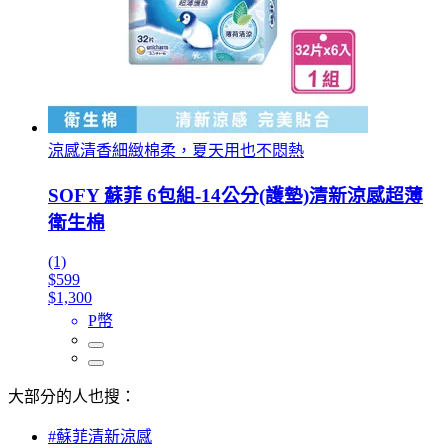
涼感清香細緻棉柔，夏天用也不悶熱
SOFY 蘇菲 6包組-14公分(護墊)清新涼感超薄
衛生棉
(1)
$599
$1,300
P幣
大部分的人也搜：
#蘇菲清新涼感