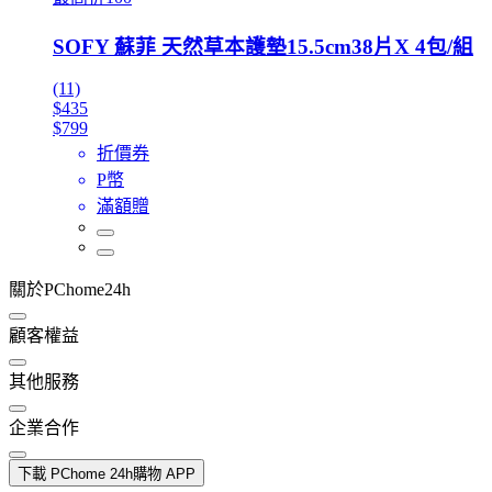
SOFY 蘇菲 天然草本護墊15.5cm38片X 4包/組
(11)
$435
$799
折價券
P幣
滿額贈
關於PChome24h
顧客權益
其他服務
企業合作
下載 PChome 24h購物 APP