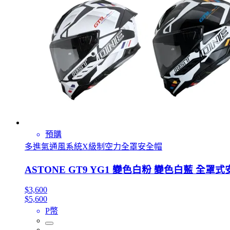
預購
多進氣通風系統X級制空力全罩安全帽
ASTONE GT9 YG1 變色白粉 變色白藍 全
$3,600
$5,600
P幣