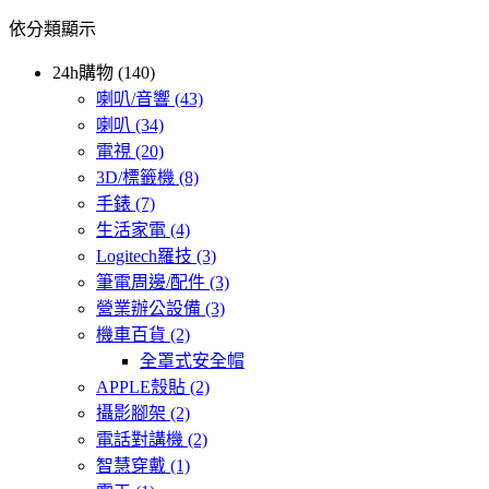
依分類顯示
24h購物 (140)
喇叭/音響
(43)
喇叭
(34)
電視
(20)
3D/標籤機
(8)
手錶
(7)
生活家電
(4)
Logitech羅技
(3)
筆電周邊/配件
(3)
營業辦公設備
(3)
機車百貨
(2)
全罩式安全帽
APPLE殼貼
(2)
攝影腳架
(2)
電話對講機
(2)
智慧穿戴
(1)