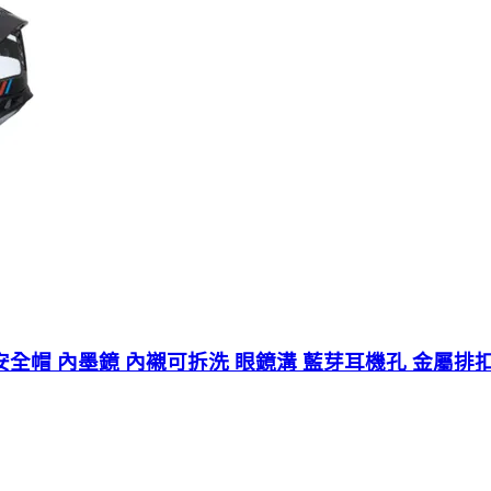
罩式安全帽 內墨鏡 內襯可拆洗 眼鏡溝 藍芽耳機孔 金屬排