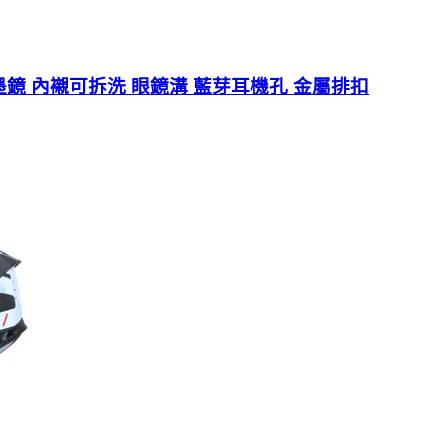
 內墨鏡 內襯可拆洗 眼鏡溝 藍芽耳機孔 金屬排扣