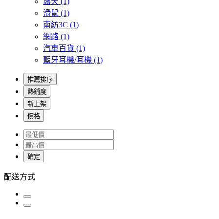
露天
(1)
滑鼠
(1)
南紡3C
(1)
網路
(1)
汽車百貨
(1)
藍牙耳機/耳機
(1)
推薦排序
熱銷度
新上架
價格
確定
配送方式