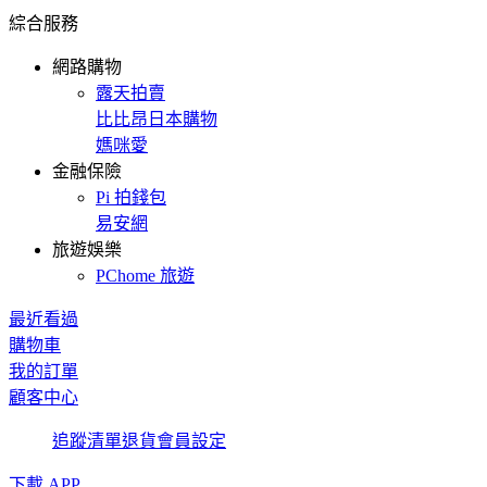
綜合服務
網路購物
露天拍賣
比比昂日本購物
媽咪愛
金融保險
Pi 拍錢包
易安網
旅遊娛樂
PChome 旅遊
最近看過
購物車
我的訂單
顧客中心
追蹤清單
退貨
會員設定
下載 APP