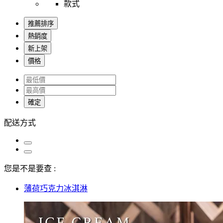
款式
推薦排序
熱銷度
新上架
價格
確定
配送方式
您是不是要查 :
薄荷巧克力冰淇淋