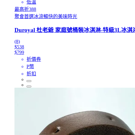
低溫
最高折388
聚會首選冰涼暢快的美味時光
Duroyal 杜老爺 家庭號桶裝冰淇淋-特級3L冰淇
(8)
$538
$799
折價券
P幣
折扣