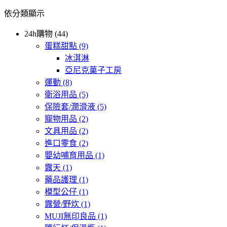
依分類顯示
24h購物 (44)
蛋糕甜點
(9)
冰淇淋
亞尼克菓子工房
運動
(8)
衛浴用品
(5)
保險套/潤滑液
(5)
寵物用品
(2)
文具用品
(2)
進口零食
(2)
嬰幼哺育用品
(1)
露天
(1)
藥品護理
(1)
模型公仔
(1)
露營/野炊
(1)
MUJI無印良品
(1)