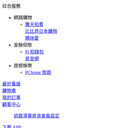
綜合服務
網路購物
露天拍賣
比比昂日本購物
媽咪愛
金融保險
Pi 拍錢包
易安網
旅遊娛樂
PChome 旅遊
最近看過
購物車
我的訂單
顧客中心
追蹤清單
退貨
會員設定
下載 APP