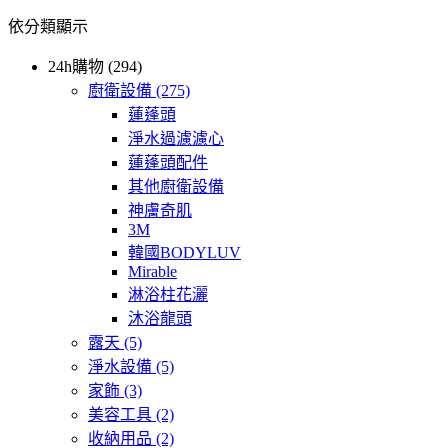
依分類顯示
24h購物 (294)
廚衛設備
(275)
蓮蓬頭
淨水過濾濾心
蓮蓬頭配件
其他廚衛設備
神膚奇肌
3M
韓國BODYLUV
Mirable
淋浴柱花灑
沐浴龍頭
露天
(5)
淨水設備
(5)
家飾
(3)
美容工具
(2)
收納用品
(2)