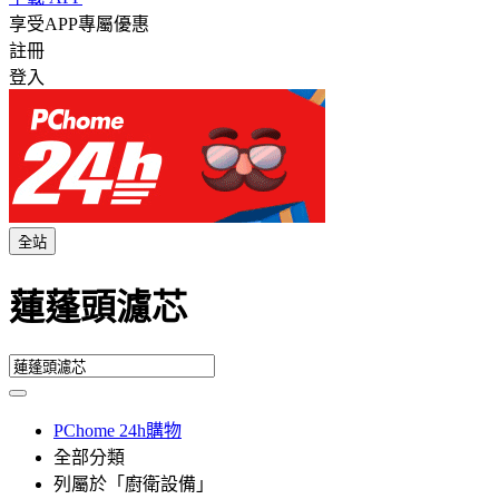
享受APP專屬優惠
註冊
登入
全站
蓮蓬頭濾芯
PChome 24h購物
全部分類
列屬於「廚衛設備」