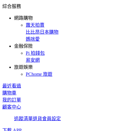
綜合服務
網路購物
露天拍賣
比比昂日本購物
媽咪愛
金融保險
Pi 拍錢包
易安網
旅遊娛樂
PChome 旅遊
最近看過
購物車
我的訂單
顧客中心
追蹤清單
退貨
會員設定
下載 APP