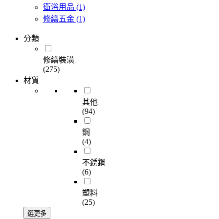
衛浴用品
(1)
修繕五金
(1)
分類
修繕裝潢
(275)
材質
其他
(94)
鋼
(4)
不銹鋼
(6)
塑料
(25)
選更多