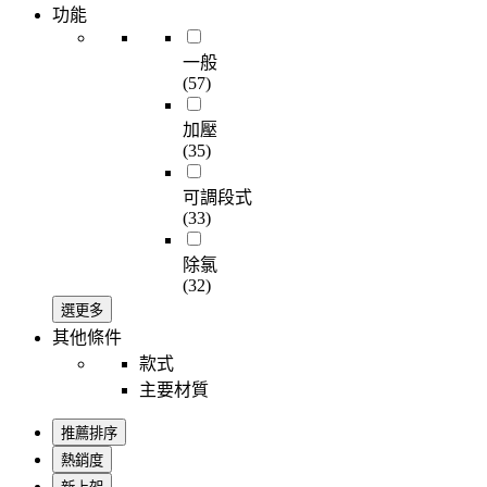
功能
一般
(57)
加壓
(35)
可調段式
(33)
除氯
(32)
選更多
其他條件
款式
主要材質
推薦排序
熱銷度