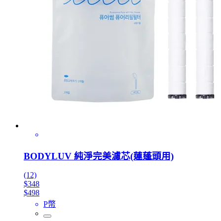
BODYLUV 純淨完美濾芯(蓮蓬頭用)
(12)
$348
$498
P幣