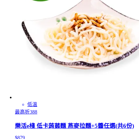
低溫
最高折388
樂活e棧 低卡蒟蒻麵 燕麥拉麵+5醬任選(共6份)
$879