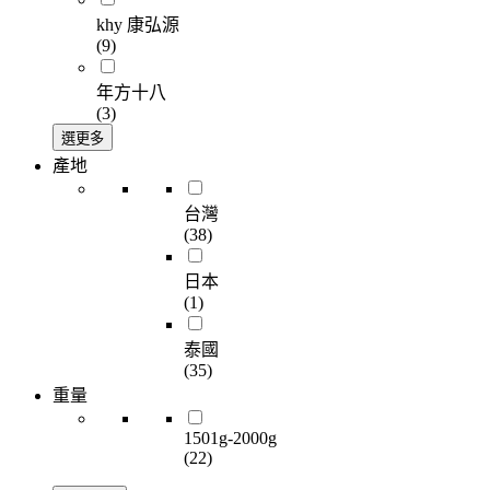
khy 康弘源
(9)
年方十八
(3)
選更多
產地
台灣
(38)
日本
(1)
泰國
(35)
重量
1501g-2000g
(22)