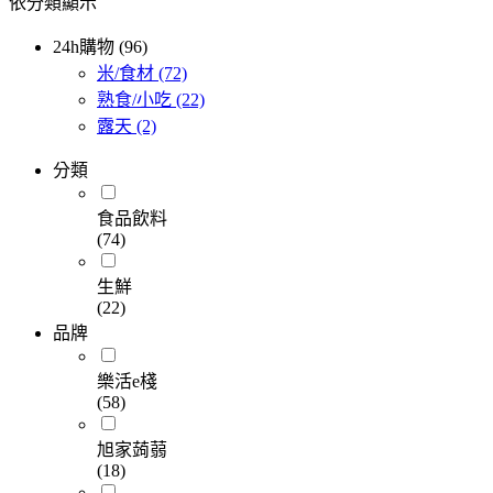
依分類顯示
24h購物 (96)
米/食材
(72)
熟食/小吃
(22)
露天
(2)
分類
食品飲料
(74)
生鮮
(22)
品牌
樂活e棧
(58)
旭家蒟蒻
(18)