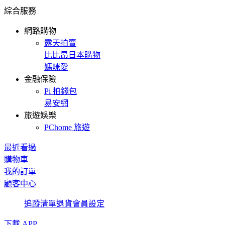
綜合服務
網路購物
露天拍賣
比比昂日本購物
媽咪愛
金融保險
Pi 拍錢包
易安網
旅遊娛樂
PChome 旅遊
最近看過
購物車
我的訂單
顧客中心
追蹤清單
退貨
會員設定
下載 APP