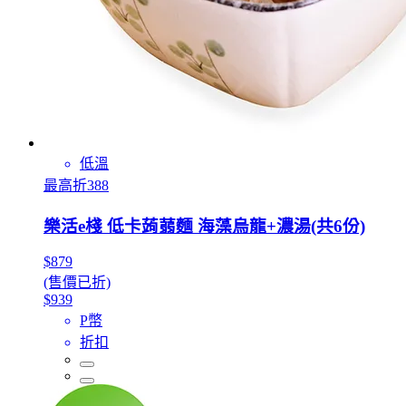
低溫
最高折388
樂活e棧 低卡蒟蒻麵 海藻烏龍+濃湯(共6份)
$879
(售價已折)
$939
P幣
折扣