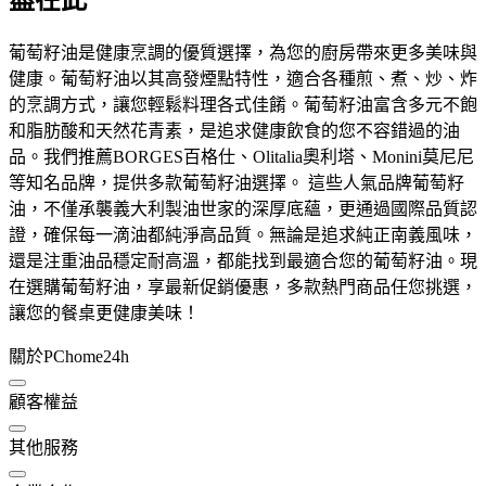
葡萄籽油是健康烹調的優質選擇，為您的廚房帶來更多美味與
健康。葡萄籽油以其高發煙點特性，適合各種煎、煮、炒、炸
的烹調方式，讓您輕鬆料理各式佳餚。葡萄籽油富含多元不飽
和脂肪酸和天然花青素，是追求健康飲食的您不容錯過的油
品。我們推薦BORGES百格仕、Olitalia奧利塔、Monini莫尼尼
等知名品牌，提供多款葡萄籽油選擇。 這些人氣品牌葡萄籽
油，不僅承襲義大利製油世家的深厚底蘊，更通過國際品質認
證，確保每一滴油都純淨高品質。無論是追求純正南義風味，
還是注重油品穩定耐高溫，都能找到最適合您的葡萄籽油。現
在選購葡萄籽油，享最新促銷優惠，多款熱門商品任您挑選，
讓您的餐桌更健康美味！
關於PChome24h
顧客權益
其他服務