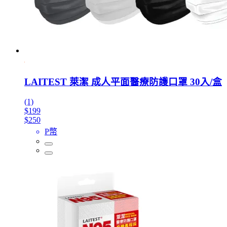
LAITEST 萊潔 成人平面醫療防護口罩 30入/盒
(1)
$199
$250
P幣