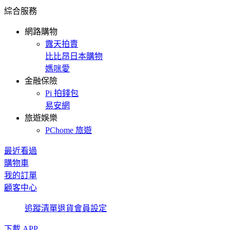
綜合服務
網路購物
露天拍賣
比比昂日本購物
媽咪愛
金融保險
Pi 拍錢包
易安網
旅遊娛樂
PChome 旅遊
最近看過
購物車
我的訂單
顧客中心
追蹤清單
退貨
會員設定
下載 APP