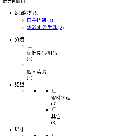
依分類顯示
24h購物 (5)
口罩抗菌
(3)
沐浴乳/洗手乳
(2)
分類
保健食品/用品
(3)
個人清潔
(2)
認證
醫材字號
(3)
其它
(3)
尺寸