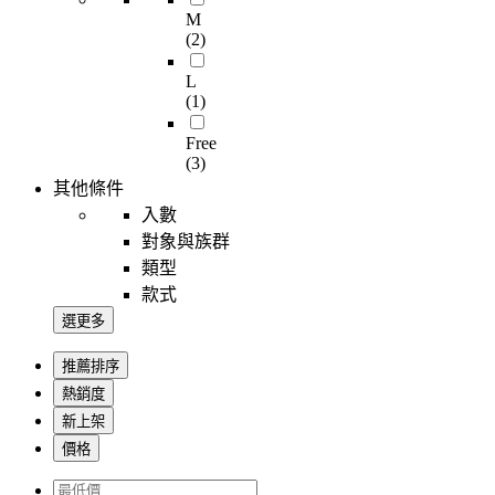
M
(2)
L
(1)
Free
(3)
其他條件
入數
對象與族群
類型
款式
選更多
推薦排序
熱銷度
新上架
價格