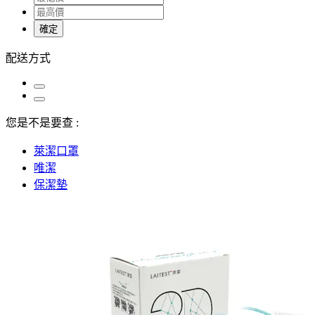
確定
配送方式
您是不是要查 :
萊潔口罩
唯潔
保潔墊