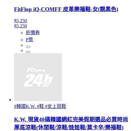
FitFlop iQ-COMFF 皮革樂福鞋-女(靚黑色)
$5,250
$5,250
折價券
P幣
#韓國K.W. #鞋 #女上班鞋
K.W. 現貨40碼韓國網紅完美假期選品必買時尚
厚底涼鞋(休閒鞋/涼鞋/娃娃鞋/莫卡辛/樂福鞋)