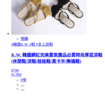
預購
#韓國K.W. #鞋 #女上班鞋
K.W. 韓國網紅完美夏氛選品必買時尚厚底涼鞋
(休閒鞋/涼鞋/娃娃鞋/莫卡辛/樂福鞋)
$799
$1,999
P幣