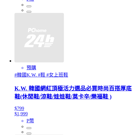
預購
#韓國K.W. #鞋 #女上班鞋
K.W. 韓國網紅頂極活力選品必買時尚百搭厚底
鞋(休閒鞋/涼鞋/娃娃鞋/莫卡辛/樂福鞋 )
$799
$1,999
P幣