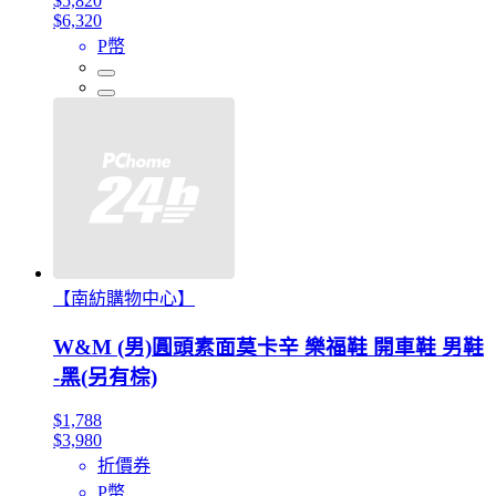
$5,820
$6,320
P幣
【南紡購物中心】
W&M (男)圓頭素面莫卡辛 樂福鞋 開車鞋 男鞋
-黑(另有棕)
$1,788
$3,980
折價券
P幣