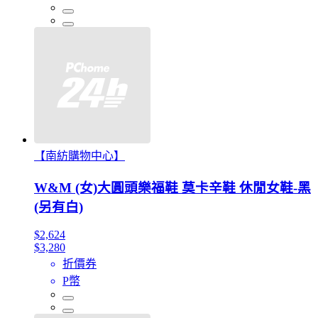
【南紡購物中心】
W&M (女)大圓頭樂福鞋 莫卡辛鞋 休閒女鞋-黑
(另有白)
$2,624
$3,280
折價券
P幣