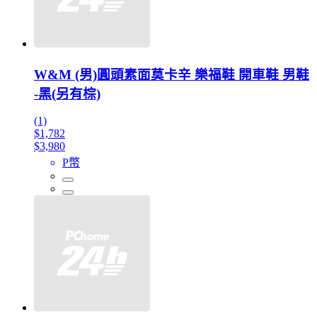
W&M (男)圓頭素面莫卡辛 樂福鞋 開車鞋 男鞋
-黑(另有棕)
(1)
$1,782
$3,980
P幣