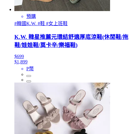
預購
#韓國K.W. #鞋 #女上班鞋
K.W. 韓星推薦元環結舒適厚底涼鞋(休閒鞋/拖
鞋/娃娃鞋/莫卡辛/樂福鞋)
$699
$1,899
P幣