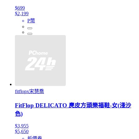
$699
$2,199
P幣
fitflopx宋慧喬
FitFlop DELICATO 麂皮方頭樂福鞋-女(淺沙
色)
$3,955
$5,650
折價券