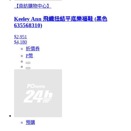
【南紡購物中心】
Keeley Ann 飛織扭結平底樂福鞋 (黑色
635568310)
$2,951
$4,180
折價券
P幣
預購