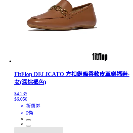
FitFlop DELICATO 方扣鏈條柔軟皮革樂福鞋-
女(深棕褐色)
$4,235
$6,050
折價券
P幣