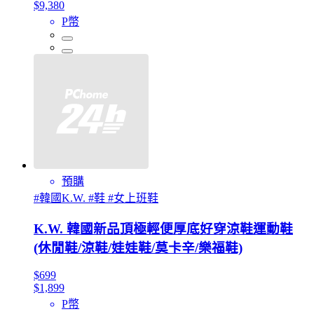
$9,380
P幣
預購
#韓國K.W. #鞋 #女上班鞋
K.W. 韓國新品頂極輕便厚底好穿涼鞋運動鞋
(休閒鞋/涼鞋/娃娃鞋/莫卡辛/樂福鞋)
$699
$1,899
P幣