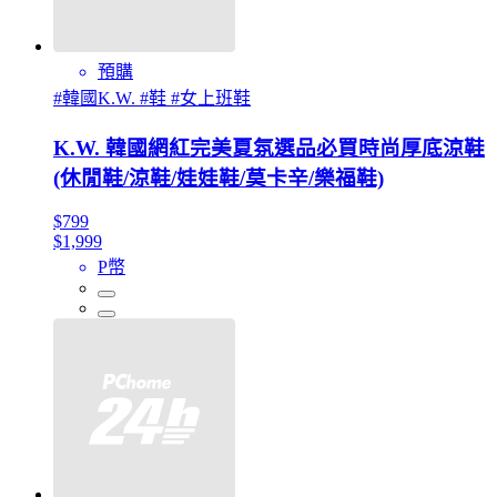
預購
#韓國K.W. #鞋 #女上班鞋
K.W. 韓國網紅完美夏氛選品必買時尚厚底涼鞋
(休閒鞋/涼鞋/娃娃鞋/莫卡辛/樂福鞋)
$799
$1,999
P幣