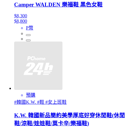
Camper WALDEN 樂福鞋 黑色女鞋
$8,300
$8,800
P幣
預購
#韓國K.W. #鞋 #女上班鞋
K.W. 韓國新品簡約美學厚底好穿休閒鞋(休閒
鞋/涼鞋/娃娃鞋/莫卡辛/樂福鞋)