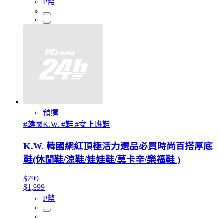
P幣
預購
#韓國K.W. #鞋 #女上班鞋
K.W. 韓國網紅頂極活力選品必買時尚百搭厚底
鞋(休閒鞋/涼鞋/娃娃鞋/莫卡辛/樂福鞋 )
$799
$1,999
P幣