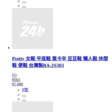
Pretty 女鞋 平底鞋 莫卡辛 豆豆鞋 懶人鞋 休閒
鞋 便鞋 台灣製BA-2S303
(5)
$563
$1,080
P幣