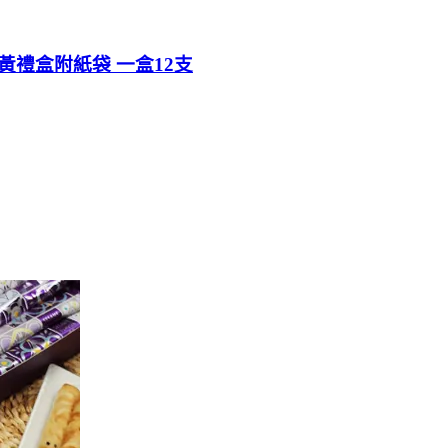
華黃禮盒附紙袋 一盒12支