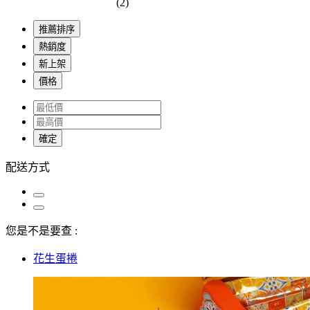
(2)
推薦排序
熱銷度
新上架
價格
確定
配送方式
您是不是要查 :
花生蛋捲