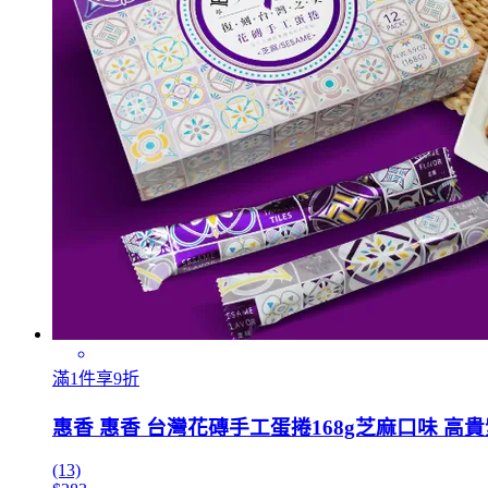
滿1件享9折
惠香 惠香 台灣花磚手工蛋捲168g芝麻口味 高
(13)