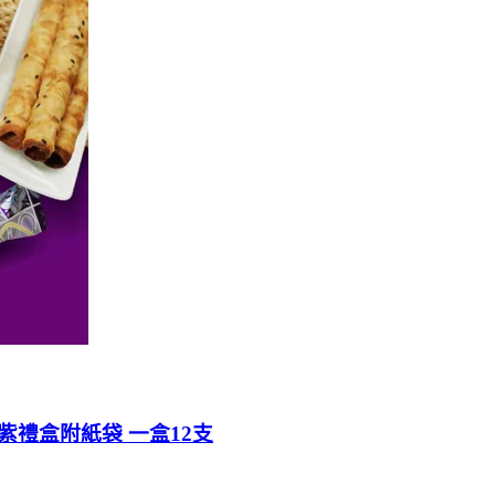
貴紫禮盒附紙袋 一盒12支