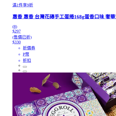
滿1件享9折
惠香 惠香 台灣花磚手工蛋捲168g蛋香口味 奢
(8)
$297
(售價已折)
$330
折價券
P幣
折扣