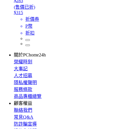
$283
(售價已折)
$315
折價券
P幣
折扣
關於PChome24h
榮耀時刻
大事記
人才招募
隱私權聲明
服務條款
商品專櫃總覽
顧客權益
聯絡我們
常見Q&A
防詐騙宣導