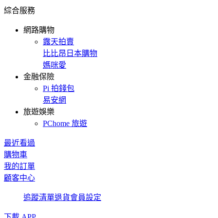
綜合服務
網路購物
露天拍賣
比比昂日本購物
媽咪愛
金融保險
Pi 拍錢包
易安網
旅遊娛樂
PChome 旅遊
最近看過
購物車
我的訂單
顧客中心
追蹤清單
退貨
會員設定
下載 APP