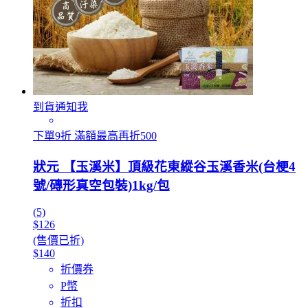
到貨通知我
下單9折 滿額最高再折500
狀元 【玉溪米】頂級花東縱谷玉溪香米(台梗4
號/磚形真空包裝)1kg/包
(5)
$126
(售價已折)
$140
折價券
P幣
折扣