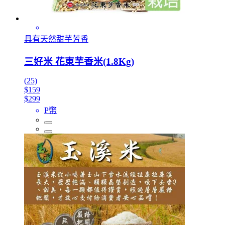
具有天然甜芋芳香
三好米 花東芋香米(1.8Kg)
(25)
$159
$299
P幣