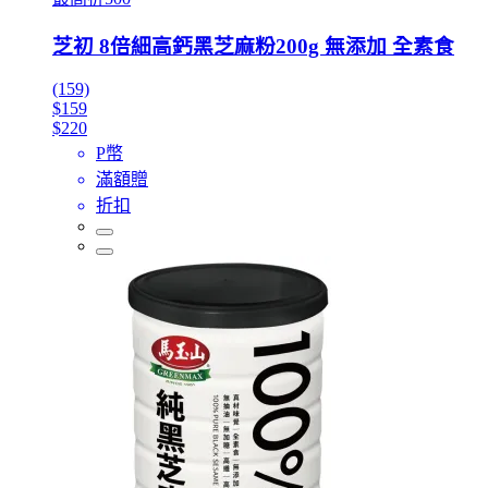
芝初 8倍細高鈣黑芝麻粉200g 無添加 全素食
(159)
$159
$220
P幣
滿額贈
折扣