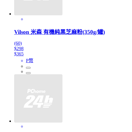
Vilson 米森 有機純黑芝麻粉(350g/罐)
(60)
$298
$365
P幣