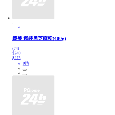
義美 罐裝黑芝麻粉(400g)
(74)
$240
$275
P幣