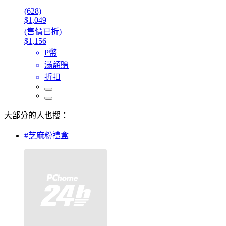
(628)
$1,049
(售價已折)
$1,156
P幣
滿額贈
折扣
大部分的人也搜：
#芝麻粉禮盒