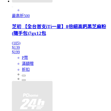
最高折500
芝初 【全台首支iTi一星】8倍細高鈣黑芝麻粉
(隨手包)7gx12包
(105)
$139
$199
P幣
滿額贈
折扣