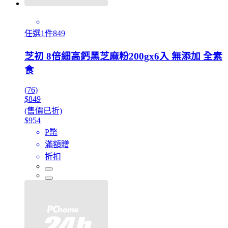
任選1件849
芝初 8倍細高鈣黑芝麻粉200gx6入 無添加 全素
食
(76)
$849
(售價已折)
$954
P幣
滿額贈
折扣