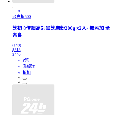
最高折500
芝初 8倍細高鈣黑芝麻粉200g x2入- 無添加 全
素食
(148)
$318
$440
P幣
滿額贈
折扣