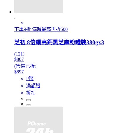
下單9折 滿額最高再折500
芝初 8倍細高鈣黑芝麻粉罐裝380gx3
(121)
$807
(售價已折)
$897
P幣
滿額贈
折扣