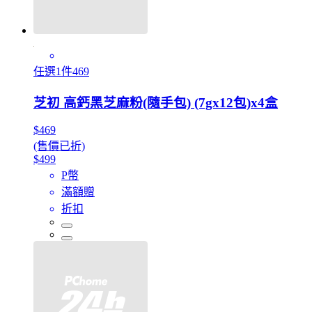
任選1件469
芝初 高鈣黑芝麻粉(隨手包) (7gx12包)x4盒
$469
(售價已折)
$499
P幣
滿額贈
折扣