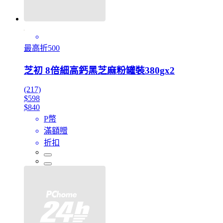
最高折500
芝初 8倍細高鈣黑芝麻粉罐裝380gx2
(217)
$598
$840
P幣
滿額贈
折扣