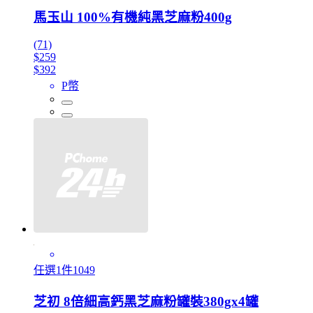
馬玉山 100%有機純黑芝麻粉400g
(71)
$259
$392
P幣
任選1件1049
芝初 8倍細高鈣黑芝麻粉罐裝380gx4罐