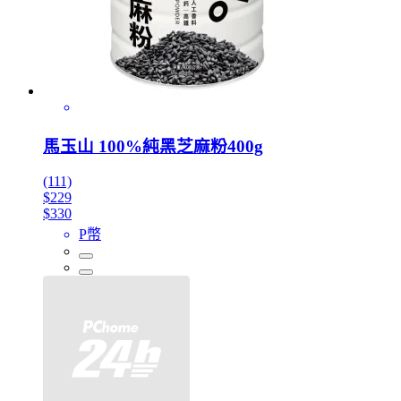
馬玉山 100%純黑芝麻粉400g
(111)
$229
$330
P幣