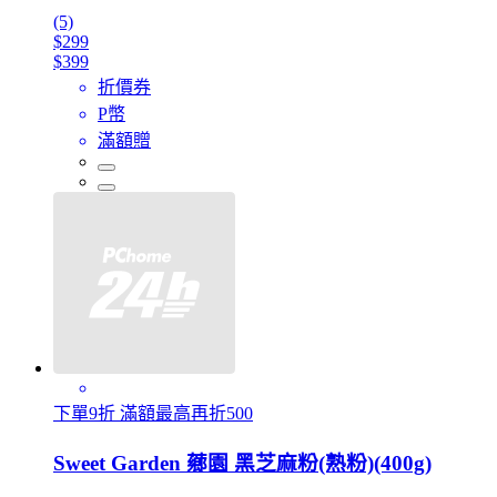
(5)
$299
$399
折價券
P幣
滿額贈
下單9折 滿額最高再折500
Sweet Garden 薌園 黑芝麻粉(熟粉)(400g)