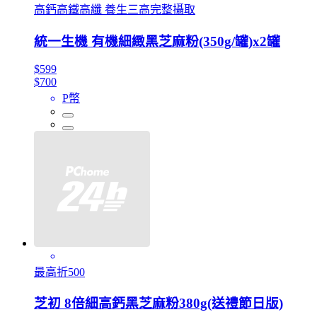
高鈣高鐵高纖 養生三高完整攝取
統一生機 有機細緻黑芝麻粉(350g/罐)x2罐
$599
$700
P幣
最高折500
芝初 8倍細高鈣黑芝麻粉380g(送禮節日版)