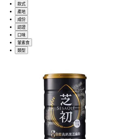
款式
產地
成份
認證
口味
葷素食
類型