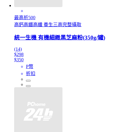
最高折500
高鈣高鐵高纖 養生三高完整攝取
統一生機 有機細緻黑芝麻粉(350g/罐)
(14)
$298
$350
P幣
折扣