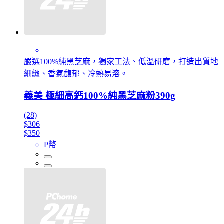
嚴選100%純黑芝麻，獨家工法、低溫研磨，打造出質地
細緻、香氣馥郁、冷熱易溶。
義美 極細高鈣100%純黑芝麻粉390g
(28)
$306
$350
P幣