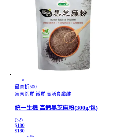
最高折500
富含鈣質 鐵質 高膳食纖維
統一生機 高鈣黑芝麻粉(300g/包)
(32)
$180
$180