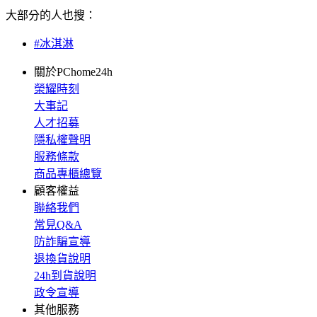
大部分的人也搜：
#冰淇淋
關於PChome24h
榮耀時刻
大事記
人才招募
隱私權聲明
服務條款
商品專櫃總覽
顧客權益
聯絡我們
常見Q&A
防詐騙宣導
退換貨說明
24h到貨說明
政令宣導
其他服務