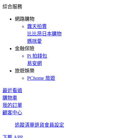
綜合服務
網路購物
露天拍賣
比比昂日本購物
媽咪愛
金融保險
Pi 拍錢包
易安網
旅遊娛樂
PChome 旅遊
最近看過
購物車
我的訂單
顧客中心
追蹤清單
退貨
會員設定
下載 APP