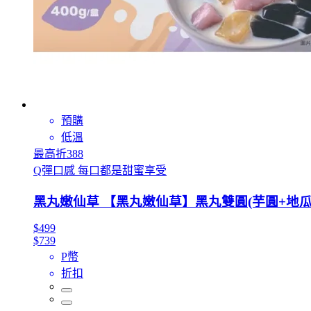
預購
低溫
最高折388
Q彈口感 每口都是甜蜜享受
黑丸嫩仙草 【黑丸嫩仙草】黑丸雙圓(芋圓+地瓜圓)X
$499
$739
P幣
折扣