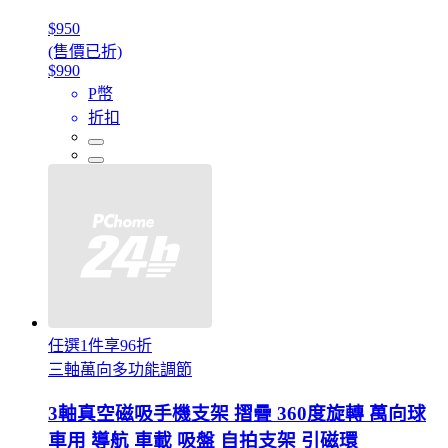
$950
(售價已折)
$990
P幣
折扣
任選1件享96折
三軸萬向多功能調節
3軸真空磁吸手機支架 摺疊 360度旋轉 萬向球
車用 導航 車載 吸盤 自拍支架 引磁環