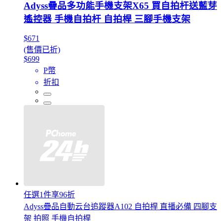
Adyss疊品多功能手機支架X65 買自拍杆送藍芽
遙控器 手機自拍杆 自拍桿 三腳手機支架
$671
(售價已折)
$699
P幣
折扣
任選1件享96折
Adyss疊品自動云台追蹤器A102 自拍桿 直播必備 四腳支
架 拍照 手機自拍桿