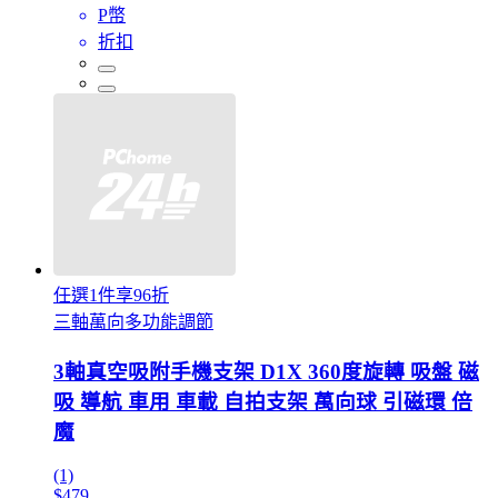
P幣
折扣
任選1件享96折
三軸萬向多功能調節
3軸真空吸附手機支架 D1X 360度旋轉 吸盤 磁
吸 導航 車用 車載 自拍支架 萬向球 引磁環 倍
魔
(1)
$479