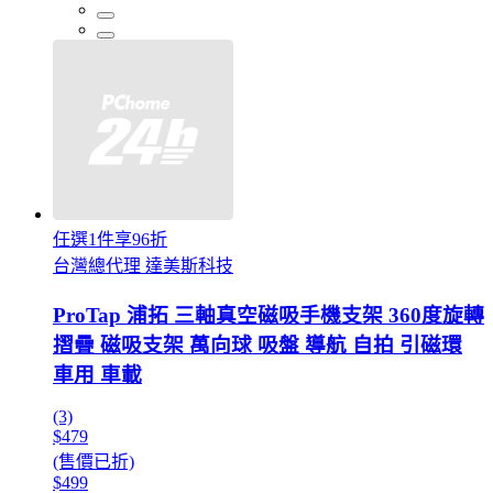
任選1件享96折
台灣總代理 達美斯科技
ProTap 浦拓 三軸真空磁吸手機支架 360度旋轉
摺疊 磁吸支架 萬向球 吸盤 導航 自拍 引磁環
車用 車載
(3)
$479
(售價已折)
$499