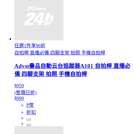
任選1件享96折
自拍桿 直播必備 四腳支架 拍照 手機自拍桿
Adyss疊品自動云台追蹤器A101 自拍桿 直播必
備 四腳支架 拍照 手機自拍桿
$959
(售價已折)
$999
P幣
折扣