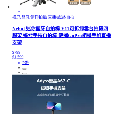
橫屏/豎屏/俯仰拍攝 直播/旅遊/自拍
Nebul 迷你藍牙自拍桿 Y11可拆卸雲台拍攝四
腳架 遙控手持自拍棒 便攜GoPro相機手机直播
支架
$799
$1,599
P幣