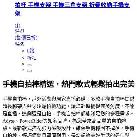
拍杆 手機支架 手機三角支架 折疊收納手機支
架
(1)
$421
(售價已折)
$439
P幣
折扣
手機自拍棒精選，熱門款式輕鬆拍出完美
手機自拍棒，戶外活動與居家直播必備！多款手機自拍棒提供
超長腳架與藍牙遠端拍攝功能，讓您輕鬆捕捉完美角度。不論
是直播、追劇還是自拍，手機自拍棒都能滿足您的多種需求。
Adyss、PowerRider等知名品牌，為您帶來高品質的自拍體
驗。最新款式搭配強力磁吸設計，確保手機穩固不掉落。手機
自拍棒，輕巧便攜且堅固耐用，是您記錄美好生活的最佳幫