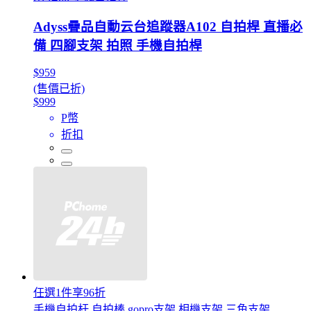
Adyss疊品自動云台追蹤器A102 自拍桿 直播必
備 四腳支架 拍照 手機自拍桿
$959
(售價已折)
$999
P幣
折扣
任選1件享96折
手機自拍杆 自拍棒 gopro支架 相機支架 三角支架