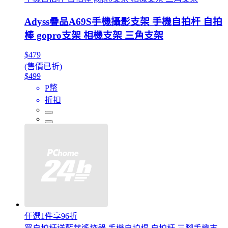
Adyss疊品A69S手機攝影支架 手機自拍杆 自拍
棒 gopro支架 相機支架 三角支架
$479
(售價已折)
$499
P幣
折扣
任選1件享96折