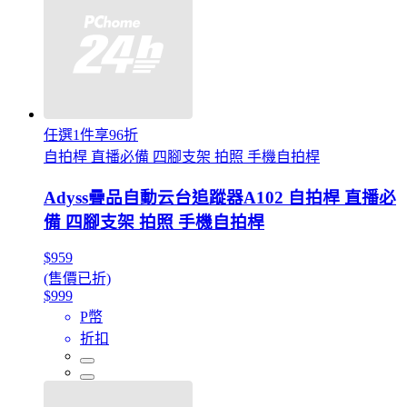
任選1件享96折
自拍桿 直播必備 四腳支架 拍照 手機自拍桿
Adyss疊品自動云台追蹤器A102 自拍桿 直播必
備 四腳支架 拍照 手機自拍桿
$959
(售價已折)
$999
P幣
折扣