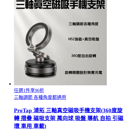
任選1件享96折
三軸調節 各種角度都通用
ProTap 浦拓 三軸真空磁吸手機支架(360度旋
轉 摺疊 磁吸支架 萬向球 吸盤 導航 自拍 引磁
環 車用 車載)