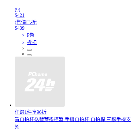
(9)
$421
(售價已折)
$439
P幣
折扣
任選1件享96折
買自拍杆送藍芽遙控器 手機自拍杆 自拍桿 三腳手機支
架