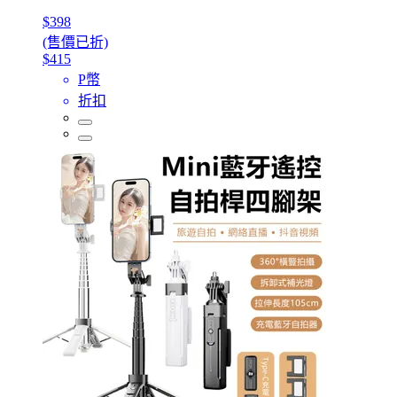
$398
(售價已折)
$415
P幣
折扣