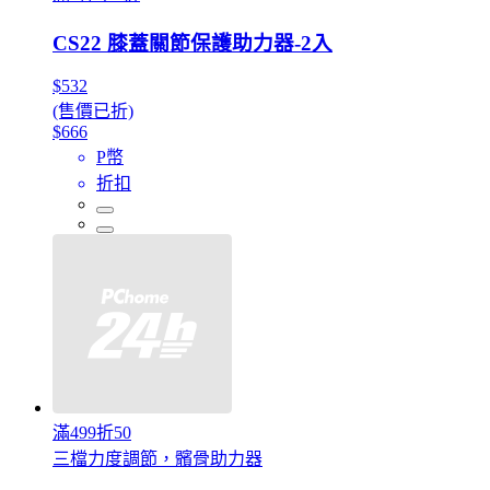
CS22 膝蓋關節保護助力器-2入
$532
(售價已折)
$666
P幣
折扣
滿499折50
三檔力度調節，髕骨助力器