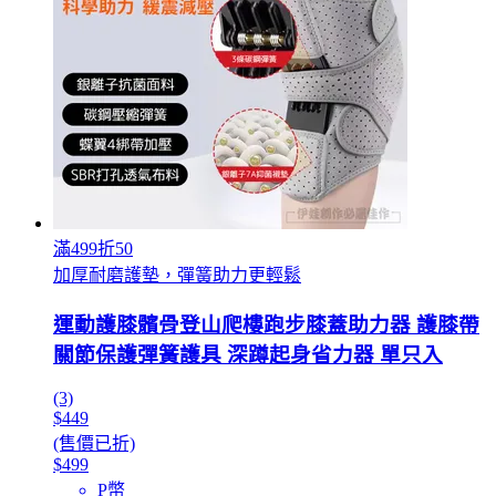
滿499折50
加厚耐磨護墊，彈簧助力更輕鬆
運動護膝髕骨登山爬樓跑步膝蓋助力器 護膝帶
關節保護彈簧護具 深蹲起身省力器 單只入
(3)
$449
(售價已折)
$499
P幣