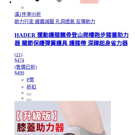
滿1件享95折
助力行走 緩震減壓 孔洞透氣 反彈助力
HADER 運動護膝髕骨登山爬樓跑步膝蓋助力
器 關節保護彈簧護具 護膝帶 深蹲起身省力器
(21)
$474
(售價已折)
$499
P幣
折扣