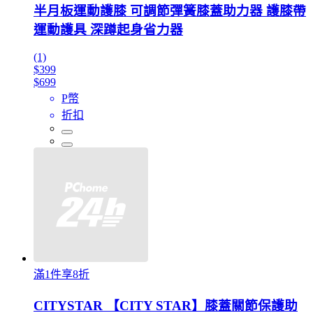
半月板運動護膝 可調節彈簧膝蓋助力器 護膝帶
運動護具 深蹲起身省力器
(1)
$399
$699
P幣
折扣
滿1件享8折
CITYSTAR 【CITY STAR】膝蓋關節保護助