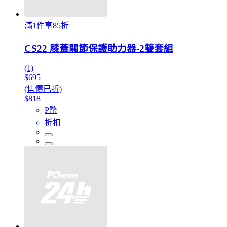
滿1件享85折
CS22 膝蓋關節保護助力器-2雙套組
(1)
$695
(售價已折)
$818
P幣
折扣