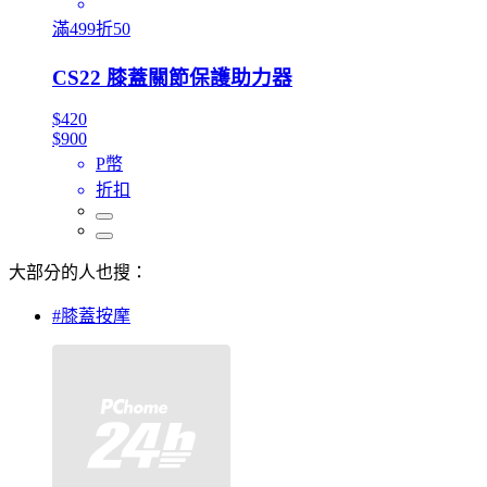
滿499折50
CS22 膝蓋關節保護助力器
$420
$900
P幣
折扣
大部分的人也搜：
#膝蓋按摩