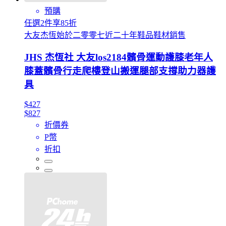
預購
任選2件享85折
大友杰恆始於二零零七近二十年鞋品鞋材銷售
JHS 杰恆社 大友los2184髕骨運動護膝老年人
膝蓋髕骨行走爬樓登山搬運腿部支撐助力器護
具
$427
$827
折價券
P幣
折扣