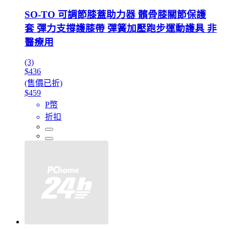
SO-TO 可調節膝蓋助力器 髕骨膝關節保護
套 彈力支撐護膝帶 彈簧加壓跑步運動護具 非
醫療用
(3)
$436
(售價已折)
$459
P幣
折扣