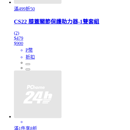
滿499折50
CS22 膝蓋關節保護助力器-1雙套組
(2)
$479
$900
P幣
折扣
滿1件享8折