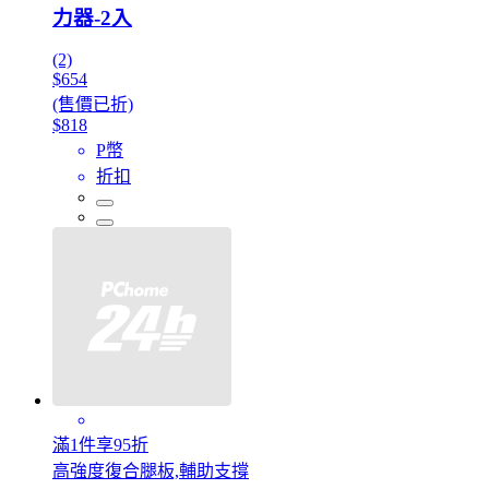
力器-2入
(2)
$654
(售價已折)
$818
P幣
折扣
滿1件享95折
高強度復合腿板,輔助支撐