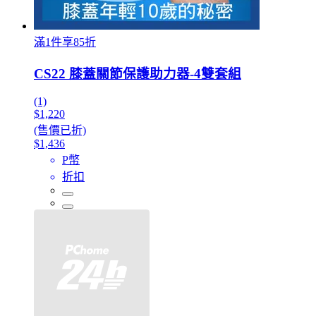
滿1件享85折
CS22 膝蓋關節保護助力器-4雙套組
(1)
$1,220
(售價已折)
$1,436
P幣
折扣