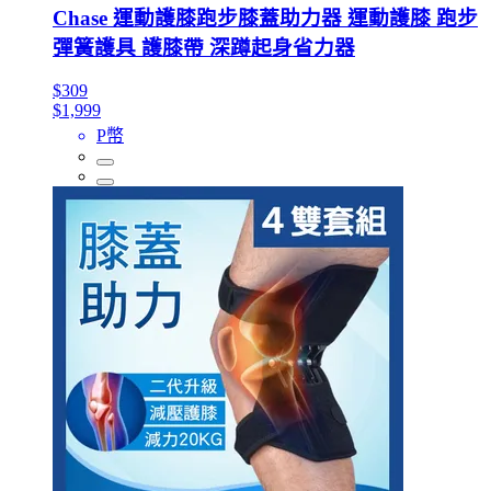
Chase 運動護膝跑步膝蓋助力器 運動護膝 跑步
彈簧護具 護膝帶 深蹲起身省力器
$309
$1,999
P幣