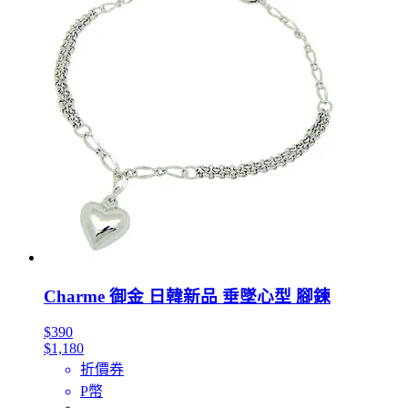
Charme 御金 日韓新品 垂墜心型 腳鍊
$390
$1,180
折價券
P幣