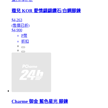
蔻兒 KOR 愛情翩翩鑽石/白鋼腳鍊
$4,263
(售價已折)
$4,900
P幣
折扣
Charme 御金 藍色星光 腳鍊