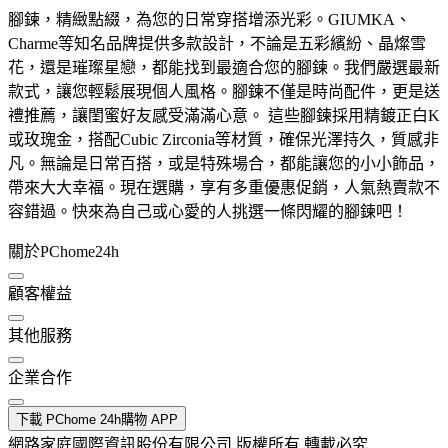
腳鍊，精緻點綴，為您的日常穿搭增添光彩。GIUMKA、
Charme等知名品牌提供多款設計，不論是五彩繽紛、晶燦雪
花，還是璀璨星戀，都能找到最適合您的腳鍊。我們嚴選最新
款式，讓您輕鬆展現個人風格。腳鍊不僅是時尚配件，更是送
禮推薦，讓閨蜜好友感受滿滿心意。 這些腳鍊採用精鍍正白K
或玫瑰金，搭配Cubic Zirconia等材質，確保光澤持久，質感非
凡。無論是日常百搭，或是特殊場合，都能讓您的小小飾品，
帶來大大幸福。現在選購，享有多重優惠促銷，人氣熱賣款不
容錯過。快來為自己或心愛的人挑選一條閃耀的腳鍊吧！
關於PChome24h
顧客權益
其他服務
企業合作
下載 PChome 24h購物 APP
網路家庭國際資訊股份有限公司 版權所有 轉載必究