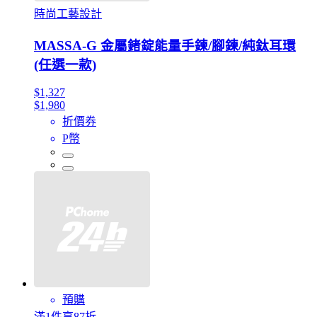
時尚工藝設計
MASSA-G 金屬鍺錠能量手鍊/腳鍊/純鈦耳環
(任選一款)
$1,327
$1,980
折價券
P幣
預購
滿1件享87折