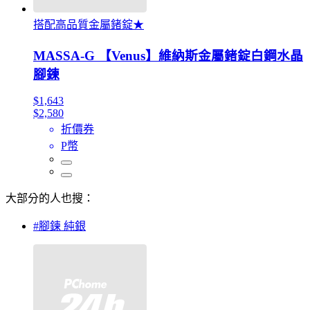
搭配高品質金屬鍺錠★
MASSA-G 【Venus】維納斯金屬鍺錠白鋼水晶
腳鍊
$1,643
$2,580
折價券
P幣
大部分的人也搜：
#腳鍊 純銀