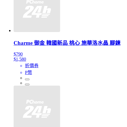
Charme 御金 韓國新品 桃心 施華洛水晶 腳鍊
$790
$1,580
折價券
P幣