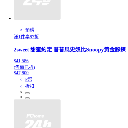
預購
滿1件享87折
2sweet 甜蜜約定 普普風史奴比Snoopy黃金腳鍊
$41,586
(售價已折)
$47,800
P幣
折扣