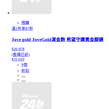
預購
滿1件享87折
Jove gold JoveGold漾金飾 希望守護黃金腳鍊
$26,978
(售價已折)
$31,010
P幣
折扣