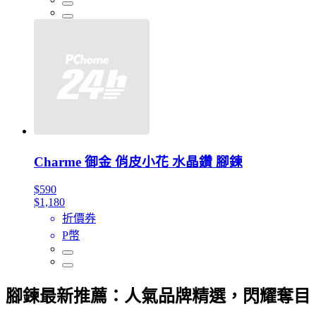
Charme 御金 俏皮小花 水晶鑽 腳鍊
$590
$1,180
折價券
P幣
腳鍊最新推薦：人氣品牌精選，閃耀奪目