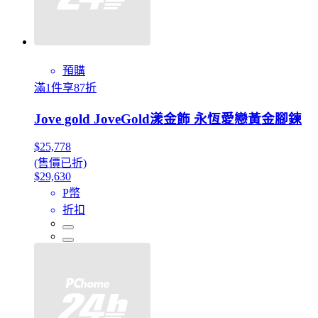
預購
滿1件享87折
Jove gold JoveGold漾金飾 永恆愛戀黃金腳鍊
$25,778
(售價已折)
$29,630
P幣
折扣