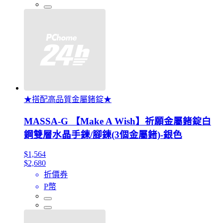
★搭配高品質金屬鍺錠★
MASSA-G 【Make A Wish】祈願金屬鍺錠白
鋼雙層水晶手鍊/腳鍊(3個金屬鍺)-銀色
$1,564
$2,680
折價券
P幣