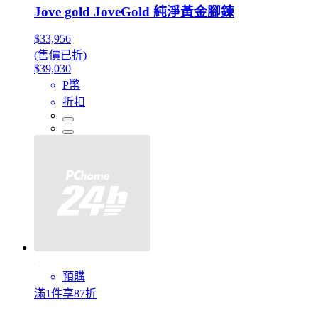
Jove gold JoveGold 純淨黃金腳鍊
$33,956
(售價已折)
$39,030
P幣
折扣
預購
滿1件享87折