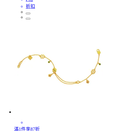
折扣
滿1件享87折