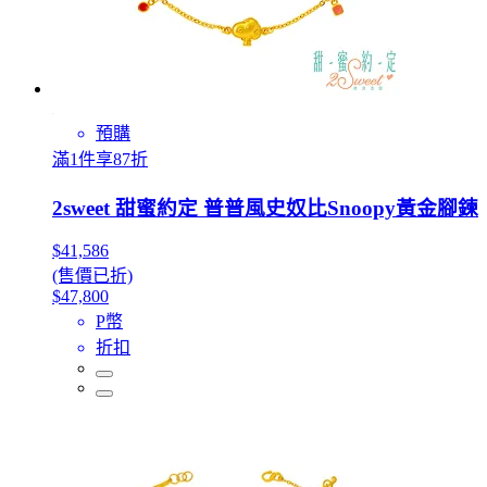
預購
滿1件享87折
2sweet 甜蜜約定 普普風史奴比Snoopy黃金腳鍊
$41,586
(售價已折)
$47,800
P幣
折扣