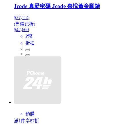
Jcode 真愛密碼 Jcode 喜悅黃金腳鍊
$37,114
(售價已折)
$42,660
P幣
折扣
預購
滿1件享87折