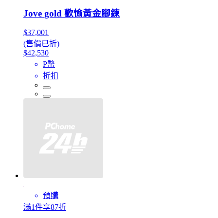
Jove gold 歡愉黃金腳鍊
$37,001
(售價已折)
$42,530
P幣
折扣
預購
滿1件享87折