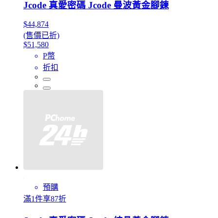
Jcode 真愛密碼 Jcode 曼波黃金腳鍊
$44,874
(售價已折)
$51,580
P幣
折扣
預購
滿1件享87折