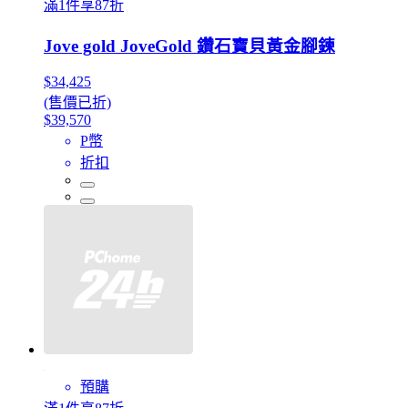
滿1件享87折
Jove gold JoveGold 鑽石寶貝黃金腳鍊
$34,425
(售價已折)
$39,570
P幣
折扣
預購