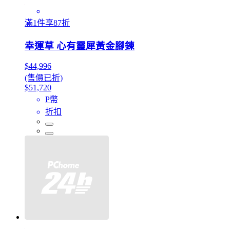
滿1件享87折
幸運草 心有靈犀黃金腳鍊
$44,996
(售價已折)
$51,720
P幣
折扣