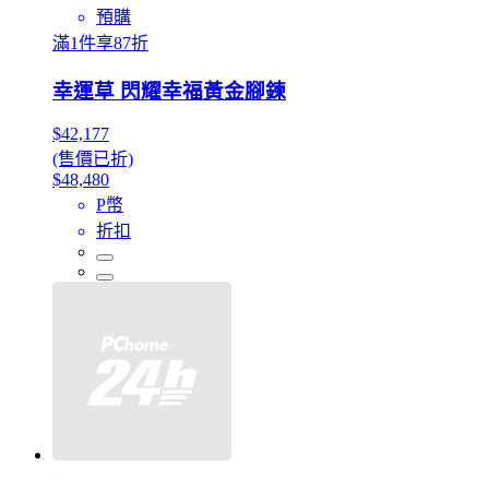
預購
滿1件享87折
幸運草 閃耀幸福黃金腳鍊
$42,177
(售價已折)
$48,480
P幣
折扣