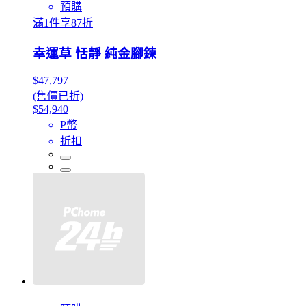
預購
滿1件享87折
幸運草 恬靜 純金腳鍊
$47,797
(售價已折)
$54,940
P幣
折扣