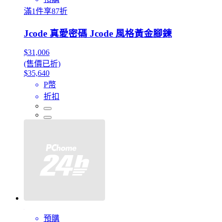
滿1件享87折
Jcode 真愛密碼 Jcode 風格黃金腳鍊
$31,006
(售價已折)
$35,640
P幣
折扣
預購