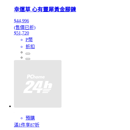
幸運草 心有靈犀黃金腳鍊
$44,996
(售價已折)
$51,720
P幣
折扣
預購
滿1件享87折