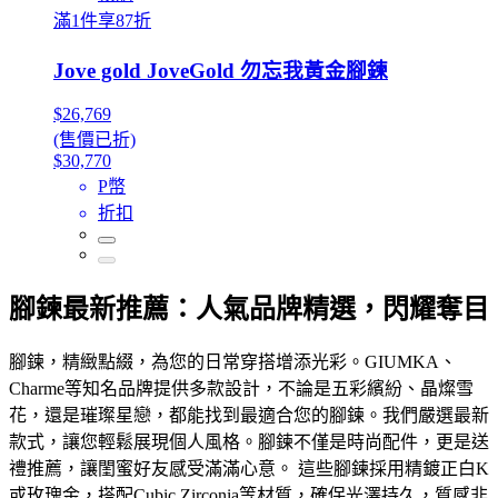
滿1件享87折
Jove gold JoveGold 勿忘我黃金腳鍊
$26,769
(售價已折)
$30,770
P幣
折扣
腳鍊最新推薦：人氣品牌精選，閃耀奪目
腳鍊，精緻點綴，為您的日常穿搭增添光彩。GIUMKA、
Charme等知名品牌提供多款設計，不論是五彩繽紛、晶燦雪
花，還是璀璨星戀，都能找到最適合您的腳鍊。我們嚴選最新
款式，讓您輕鬆展現個人風格。腳鍊不僅是時尚配件，更是送
禮推薦，讓閨蜜好友感受滿滿心意。 這些腳鍊採用精鍍正白K
或玫瑰金，搭配Cubic Zirconia等材質，確保光澤持久，質感非