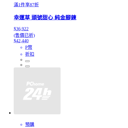
滿1件享87折
幸運草 頭號甜心 純金腳鍊
$36,922
(售價已折)
$42,440
P幣
折扣
預購