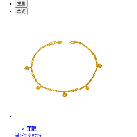
重量
款式
預購
滿1件享87折