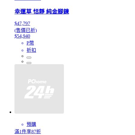
幸運草 恬靜 純金腳鍊
$47,797
(售價已折)
$54,940
P幣
折扣
預購
滿1件享87折