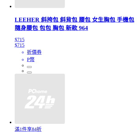
LEEHER 斜挎包 斜背包 腰包 女生胸包 手機包
隨身腰包 包包 胸包 新款 964
$715
$715
折價券
P幣
滿1件享84折