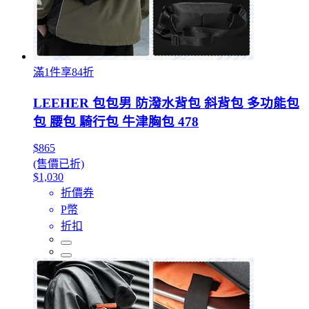
滿1件享84折
LEEHER 包包男 防潑水背包 斜背包 多功能包
包 腰包 騎行包 牛津胸包 478
$865
(售價已折)
$1,030
折價券
P幣
折扣