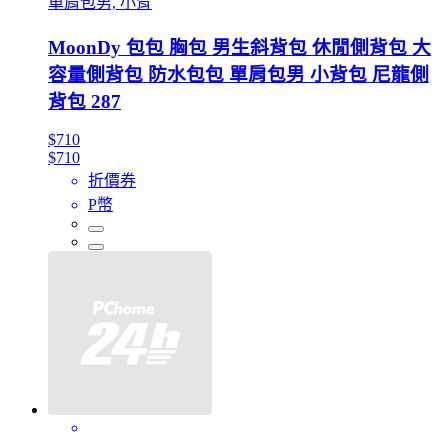
單肩包男, 小背
MoonDy 包包 胸包 男生斜背包 休閒側背包 大
容量側背包 防水包包 單肩包男 小背包 尼龍側
背包 287
$710
$710
折價券
P幣