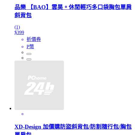
品樂 【BAO】雲昊。休閒輕巧多口袋胸包單肩
斜背包
(1)
$399
折價券
P幣
XD-Design 加價購防盜斜背包/防割隨行包/胸包
單肩包