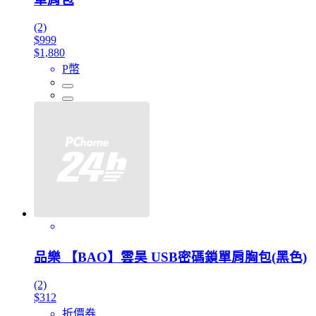
(2)
$999
$1,880
P幣
品樂 【BAO】雲昊 USB密碼鎖單肩胸包(黑色)
(2)
$312
折價券