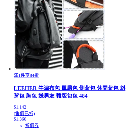
滿1件享84折
LEEHER 牛津布包 單肩包 側背包 休閒背包 斜
背包 胸包 送男友 韓版包包 484
$1,142
(售價已折)
$1,360
折價券