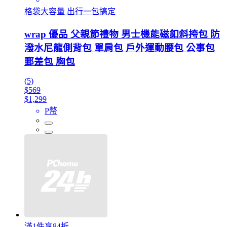
格袋大容量 出行一包搞定
wrap 優品 父親節禮物 男士機能磁釦斜挎包 防
潑水尼龍側背包 單肩包 戶外運動腰包 公事包
郵差包 胸包
(5)
$569
$1,299
P幣
滿1件享84折