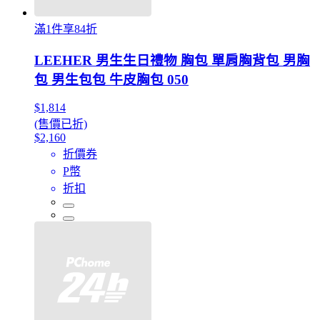
滿1件享84折
LEEHER 男生生日禮物 胸包 單肩胸背包 男胸
包 男生包包 牛皮胸包 050
$1,814
(售價已折)
$2,160
折價券
P幣
折扣