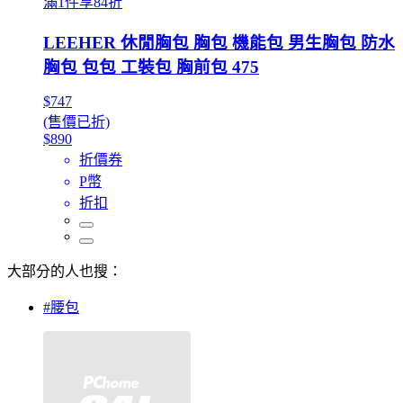
滿1件享84折
LEEHER 休閒胸包 胸包 機能包 男生胸包 防水
胸包 包包 工裝包 胸前包 475
$747
(售價已折)
$890
折價券
P幣
折扣
大部分的人也搜：
#腰包