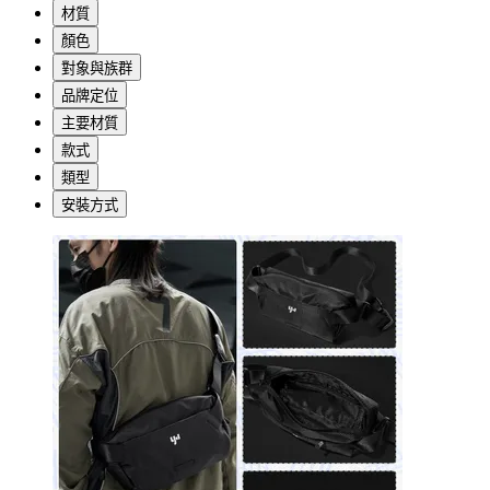
材質
顏色
對象與族群
品牌定位
主要材質
款式
類型
安裝方式