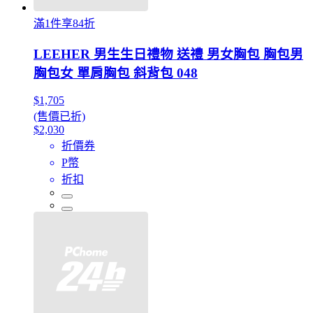
滿1件享84折
LEEHER 男生生日禮物 送禮 男女胸包 胸包男
胸包女 單肩胸包 斜背包 048
$1,705
(售價已折)
$2,030
折價券
P幣
折扣