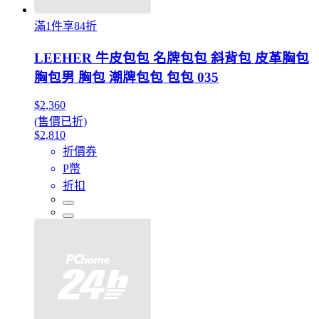
滿1件享84折
LEEHER 牛皮包包 名牌包包 斜背包 皮革胸包
胸包男 胸包 潮牌包包 包包 035
$2,360
(售價已折)
$2,810
折價券
P幣
折扣