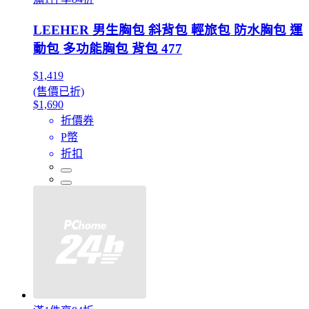
LEEHER 男生胸包 斜背包 輕旅包 防水胸包 運
動包 多功能胸包 背包 477
$1,419
(售價已折)
$1,690
折價券
P幣
折扣