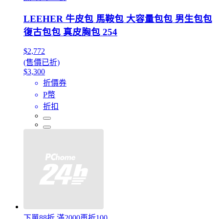
LEEHER 牛皮包 馬鞍包 大容量包包 男生包包
復古包包 真皮胸包 254
$2,772
(售價已折)
$3,300
折價券
P幣
折扣
下單88折 滿2000再折100