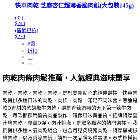
快車肉乾 芝麻杏仁超薄香脆肉紙(大包裝145g)
(32)
$243
(售價已折)
$270
P幣
折扣
肉乾肉條肉鬆推薦，人氣經典滋味盡享
肉乾，肉乾，肉乾，肉乾，是您零食點心的絕佳選擇！快車肉
乾提供多種口味的肉乾、肉條、肉鬆，滿足不同味蕾。無論是
軟Q香甜的黑胡椒牛肉乾，還是香辣過癮的天下第一辣牛肉
乾，每款都採用優質肉品製作，確保風味與品質。招牌特厚蜜
汁豬肉乾，厚實Q彈，肉汁飽滿，是眾多顧客的熱門選擇。 我
們提供多種人氣肉乾組合，包含月見炙燒豬肉乾、特厚黑胡椒
豬肉乾，以及香脆肉紙，讓您一次品嚐多種美味。泰式檸檬辣