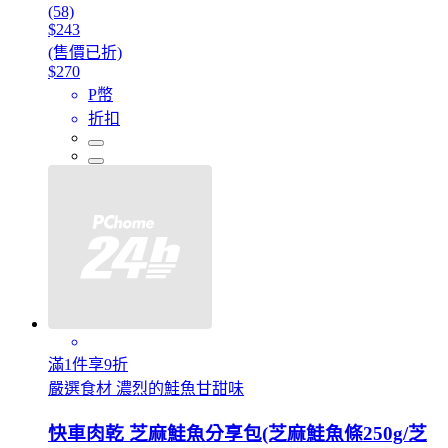
(58)
$243
(售價已折)
$270
P幣
折扣
滿1件享9折
嚴選食材 濃烈的鮭魚甘甜味
快車肉乾 芝麻鮭魚分享包(芝麻鮭魚條250g/芝