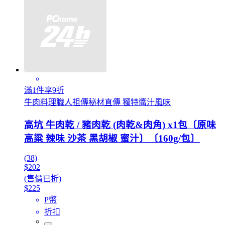
滿1件享9折
牛肉料理職人祖傳秘材直傳 獨特醬汁風味
高坑 牛肉乾 / 豬肉乾 (肉乾&肉角) x1包〔原味
高粱 辣味 沙茶 黑胡椒 蜜汁〕〔160g/包〕
(38)
$202
(售價已折)
$225
P幣
折扣