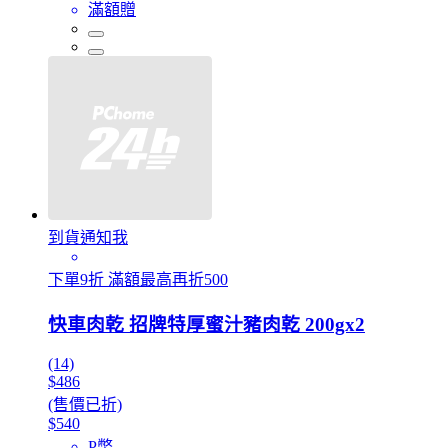
滿額贈
到貨通知我
下單9折 滿額最高再折500
快車肉乾 招牌特厚蜜汁豬肉乾 200gx2
(14)
$486
(售價已折)
$540
P幣