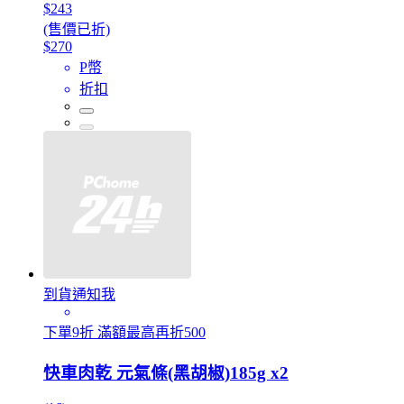
$243
(售價已折)
$270
P幣
折扣
到貨通知我
下單9折 滿額最高再折500
快車肉乾 元氣條(黑胡椒)185g x2