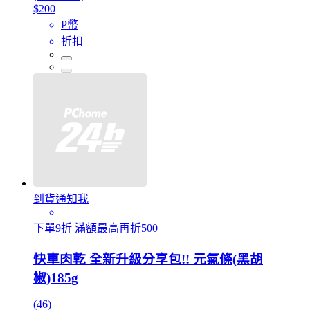
$200
P幣
折扣
到貨通知我
下單9折 滿額最高再折500
快車肉乾 全新升級分享包!! 元氣條(黑胡
椒)185g
(46)