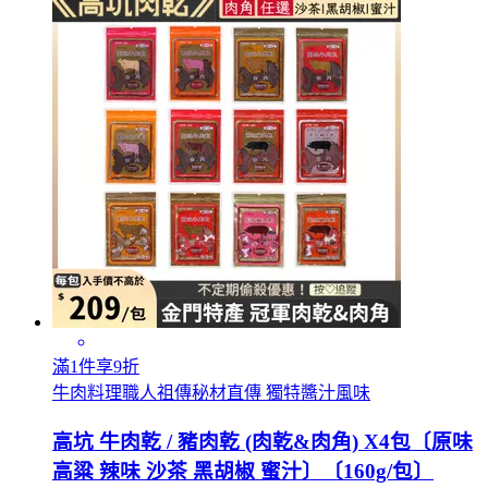
滿1件享9折
牛肉料理職人祖傳秘材直傳 獨特醬汁風味
高坑 牛肉乾 / 豬肉乾 (肉乾&肉角) X4包〔原味
高粱 辣味 沙茶 黑胡椒 蜜汁〕〔160g/包〕