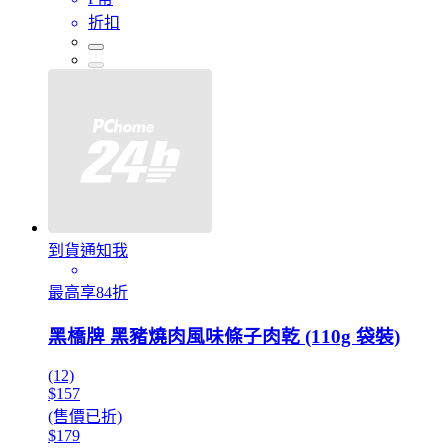
折扣
到貨通知我
最高享84折
黑橋牌 黑豬燒肉風味條子肉乾 (110g 袋裝)
(12)
$157
(售價已折)
$179