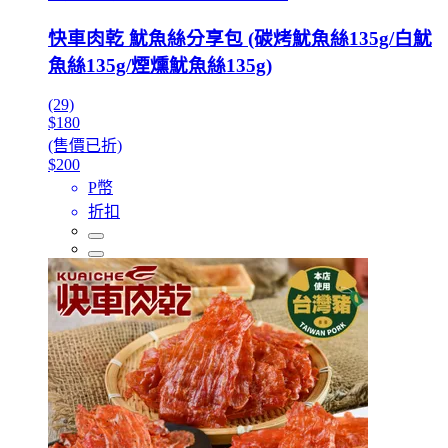
快車肉乾 魷魚絲分享包 (碳烤魷魚絲135g/白魷
魚絲135g/煙燻魷魚絲135g)
(29)
$180
(售價已折)
$200
P幣
折扣