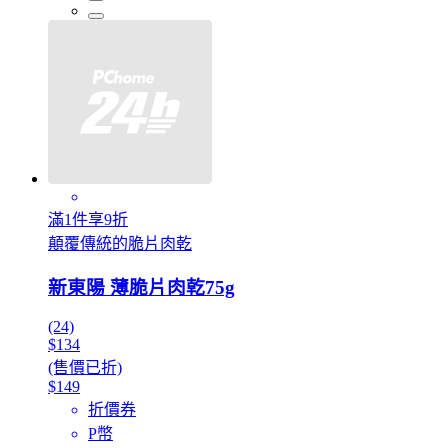
滿1件享9折
顛覆傳統的脆片肉乾
新東陽 薄脆片肉乾75g
(24)
$134
(售價已折)
$149
折價券
P幣