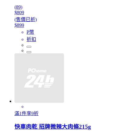
(89)
$809
(售價已折)
$899
P幣
折扣
滿1件享9折
快車肉乾 招牌微辣大肉條215g