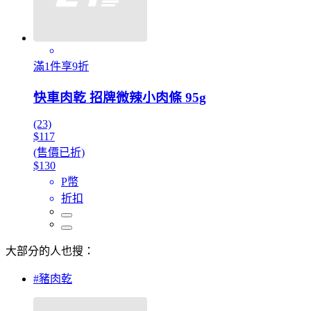
滿1件享9折
快車肉乾 招牌微辣小肉條 95g
(23)
$117
(售價已折)
$130
P幣
折扣
大部分的人也搜：
#豬肉乾