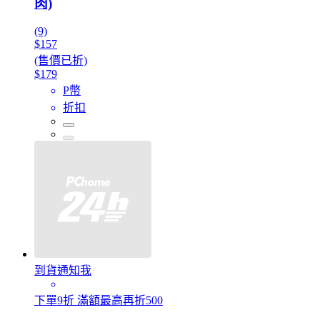
肉)
(9)
$157
(售價已折)
$179
P幣
折扣
到貨通知我
下單9折 滿額最高再折500