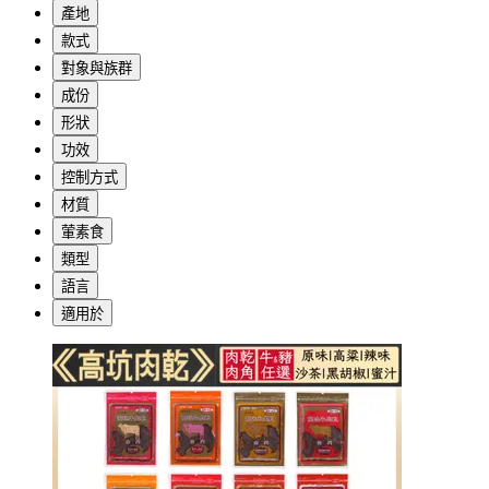
產地
款式
對象與族群
成份
形狀
功效
控制方式
材質
葷素食
類型
語言
適用於