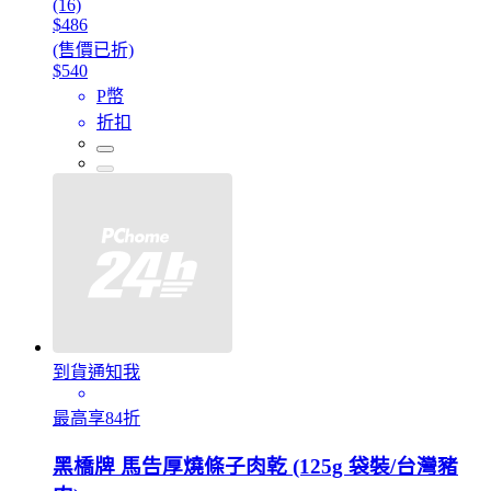
(16)
$486
(售價已折)
$540
P幣
折扣
到貨通知我
最高享84折
黑橋牌 馬告厚燒條子肉乾 (125g 袋裝/台灣豬