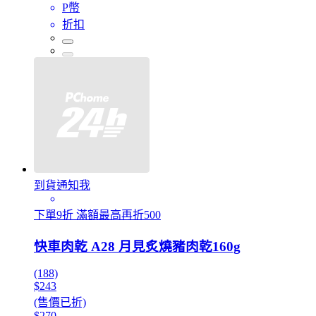
P幣
折扣
到貨通知我
下單9折 滿額最高再折500
快車肉乾 A28 月見炙燒豬肉乾160g
(188)
$243
(售價已折)
$270