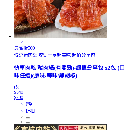
最高折500
傳統豬肉紙 咬勁十足超美味 超值分享包
快車肉乾 豬肉紙(有嚼勁)-超值分享包 x2包 (口
味任選)(原味/蒜味/黑胡椒)
(5)
$540
$700
P幣
折扣