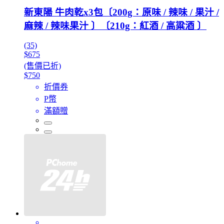
新東陽 牛肉乾x3包〔200g：原味 / 辣味 / 果汁 /
麻辣 / 辣味果汁 〕〔210g：紅酒 / 高粱酒 〕
(35)
$675
(售價已折)
$750
折價券
P幣
滿額贈