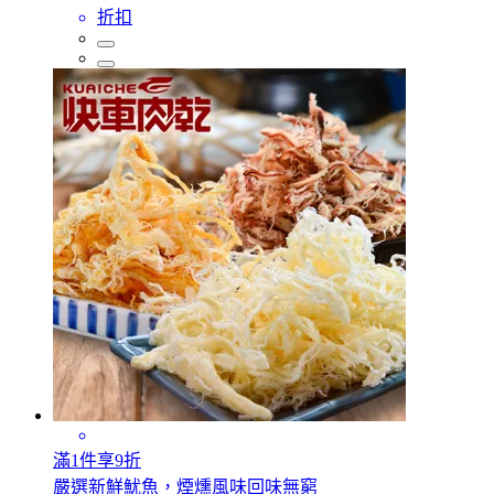
折扣
滿1件享9折
嚴選新鮮魷魚，煙燻風味回味無窮