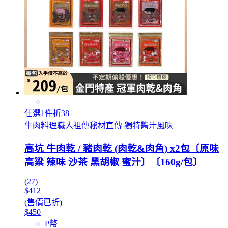
任選1件折38
牛肉料理職人祖傳秘材直傳 獨特醬汁風味
高坑 牛肉乾 / 豬肉乾 (肉乾&肉角) x2包〔原味
高粱 辣味 沙茶 黑胡椒 蜜汁〕〔160g/包〕
(27)
$412
(售價已折)
$450
P幣