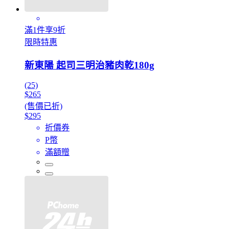
滿1件享9折
限時特惠
新東陽 起司三明治豬肉乾180g
(25)
$265
(售價已折)
$295
折價券
P幣
滿額贈