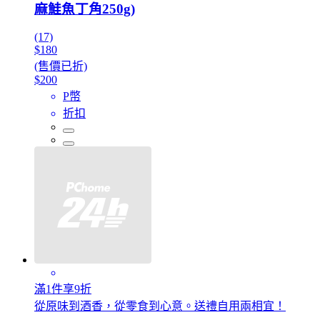
麻鮭魚丁角250g)
(17)
$180
(售價已折)
$200
P幣
折扣
滿1件享9折
從原味到酒香，從零食到心意。送禮自用兩相宜！