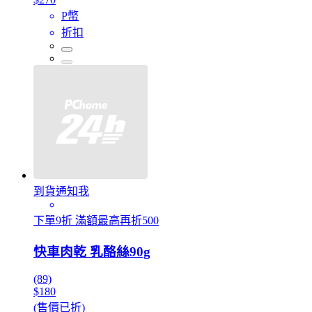
P幣
折扣
到貨通知我
下單9折 滿額最高再折500
快車肉乾 乳酪絲90g
(89)
$180
(售價已折)