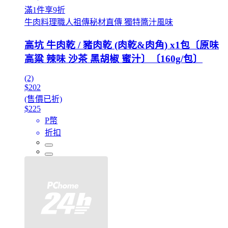
滿1件享9折
牛肉料理職人祖傳秘材直傳 獨特醬汁風味
高坑 牛肉乾 / 豬肉乾 (肉乾&肉角) x1包〔原味
高粱 辣味 沙茶 黑胡椒 蜜汁〕〔160g/包〕
(2)
$202
(售價已折)
$225
P幣
折扣