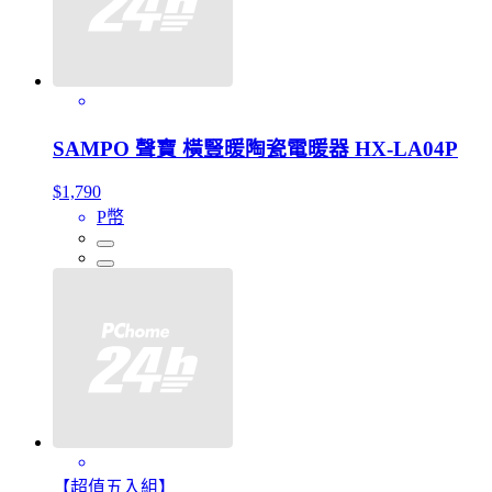
SAMPO 聲寶 橫豎暖陶瓷電暖器 HX-LA04P
$1,790
P幣
【超值五入組】