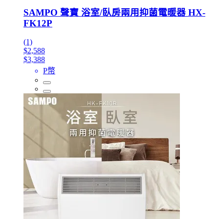
SAMPO 聲寶 浴室/臥房兩用抑菌電暖器 HX-
FK12P
(1)
$2,588
$3,388
P幣