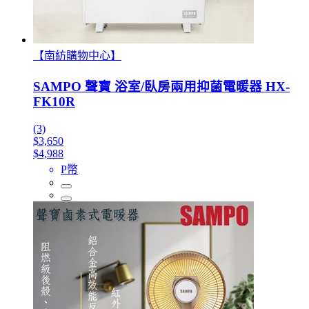
【南紡購物中心】
SAMPO 聲寶 浴室/臥房兩用抑菌電暖器 HX-
FK10R
(3)
$3,650
$4,988
P幣