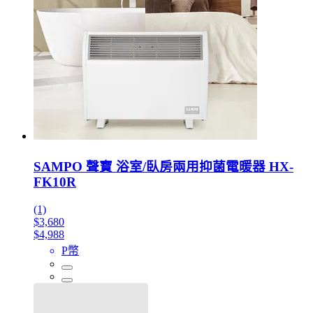
SAMPO 聲寶 浴室/臥房兩用抑菌電暖器 HX-
FK10R
(1)
$3,680
$4,988
P幣