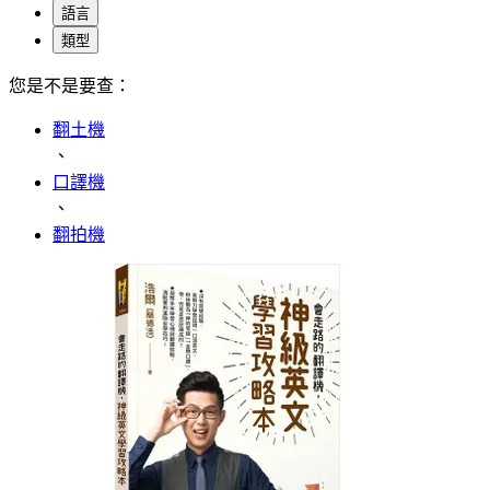
語言
類型
您是不是要查：
翻土機
、
口譯機
、
翻拍機