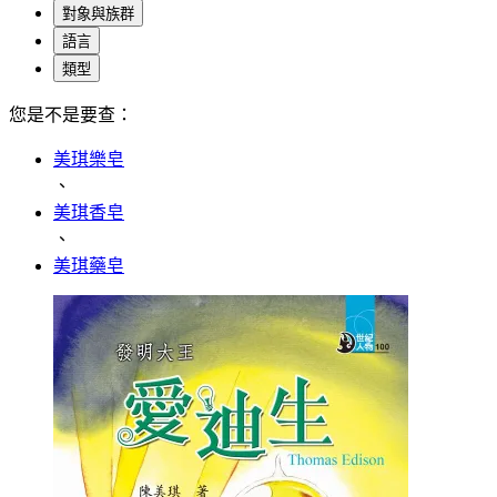
對象與族群
語言
類型
您是不是要查：
美琪樂皂
、
美琪香皂
、
美琪藥皂