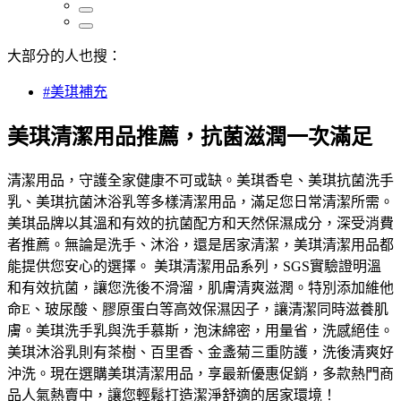
大部分的人也搜：
#美琪補充
美琪清潔用品推薦，抗菌滋潤一次滿足
清潔用品，守護全家健康不可或缺。美琪香皂、美琪抗菌洗手
乳、美琪抗菌沐浴乳等多樣清潔用品，滿足您日常清潔所需。
美琪品牌以其溫和有效的抗菌配方和天然保濕成分，深受消費
者推薦。無論是洗手、沐浴，還是居家清潔，美琪清潔用品都
能提供您安心的選擇。 美琪清潔用品系列，SGS實驗證明溫
和有效抗菌，讓您洗後不滑溜，肌膚清爽滋潤。特別添加維他
命E、玻尿酸、膠原蛋白等高效保濕因子，讓清潔同時滋養肌
膚。美琪洗手乳與洗手慕斯，泡沫綿密，用量省，洗感絕佳。
美琪沐浴乳則有茶樹、百里香、金盞菊三重防護，洗後清爽好
沖洗。現在選購美琪清潔用品，享最新優惠促銷，多款熱門商
品人氣熱賣中，讓您輕鬆打造潔淨舒適的居家環境！