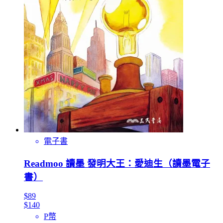
電子書
Readmoo 讀墨 發明大王：愛迪生（讀墨電子
書）
$89
$140
P幣