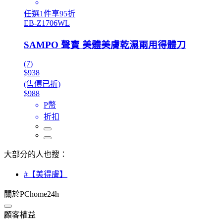
任選1件享95折
EB-Z1706WL
SAMPO 聲寶 美體美膚乾濕兩用得體刀
(7)
$938
(售價已折)
$988
P幣
折扣
大部分的人也搜：
#【美得膚】
關於PChome24h
顧客權益