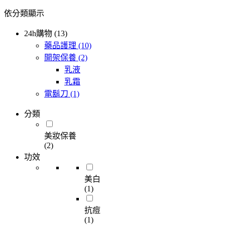
依分類顯示
24h購物 (13)
藥品護理
(10)
開架保養
(2)
乳液
乳霜
電鬍刀
(1)
分類
美妝保養
(2)
功效
美白
(1)
抗痘
(1)