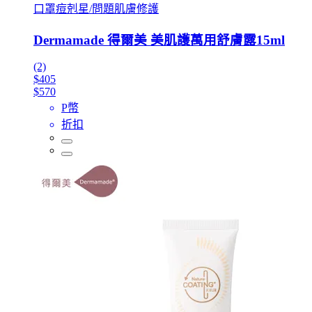
口罩痘剋星/問題肌膚修護
Dermamade 得爾美 美肌護萬用舒膚露15ml
(2)
$405
$570
P幣
折扣