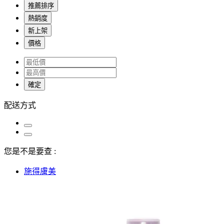
推薦排序
熱銷度
新上架
價格
確定
配送方式
您是不是要查 :
施得膚美