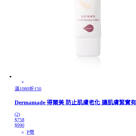
滿1080折150
Dermamade 得爾美 防止肌膚老化 讓肌膚緊實
(2)
$758
$990
P幣