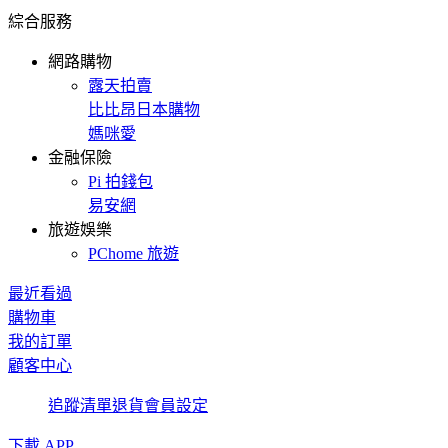
綜合服務
網路購物
露天拍賣
比比昂日本購物
媽咪愛
金融保險
Pi 拍錢包
易安網
旅遊娛樂
PChome 旅遊
最近看過
購物車
我的訂單
顧客中心
追蹤清單
退貨
會員設定
下載 APP